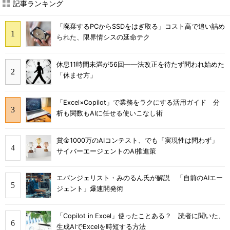
記事ランキング
「廃棄するPCからSSDをはぎ取る」コスト高で追い詰め
られた、限界情シスの延命テク
休息11時間未満が56回――法改正を待たず問われ始めた
「休ませ方」
「Excel×Copilot」で業務をラクにする活用ガイド 分
析も関数もAIに任せる使いこなし術
賞金1000万のAIコンテスト、でも「実現性は問わず」
サイバーエージェントのAI推進策
エバンジェリスト・みのるん氏が解説 「自前のAIエー
ジェント」爆速開発術
「Copilot in Excel」使ったことある？ 読者に聞いた、
生成AIでExcelを時短する方法