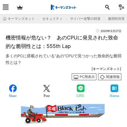
キーマンズネット
セキュリティ
サイバー攻撃の対策
脆弱性対策
2020年3月27日
機密情報が危ない？ あのCPUに発見された致命
的な脆弱性とは：555th Lap
多くのPCに搭載されている”あの”CPUで見つかった致命的な脆弱
性とは？
[キーマンズネット]
PC用表示
関連情報
Share
Post
LINE
Hatena