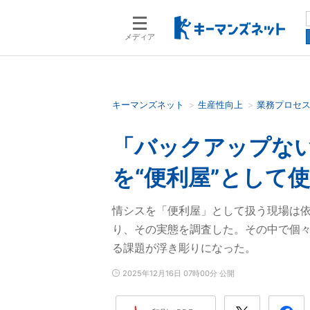
メディア
キーマンズネット
生産性向上
業務プロセ
検索語を入力してください
「バックアップない
を“便利屋”として
情シスを「便利屋」として扱う現場は
り、その実態を調査した。その中で個
る課題が浮き彫りになった。
2025年12月16日 07時00分 公開