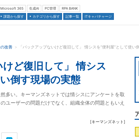
Microsoft 365
生成AI
PC管理
RPA BANK
課題から探す
カテゴリから探す
記事一覧
ITキャパチャージ
スの改善
「バックアップないけど復旧して」 情シスを“便利屋”として使い
並び順：
けど復旧して」 情シス
使い倒す現場の実態
依然多い。キーマンズネットでは情シスにアンケートを取
々のユーザーの問題だけでなく、組織全体の問題ともいえ
[
キーマンズネット
]