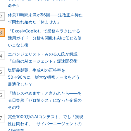
命テク
休息11時間未満が56回――法改正を待た
ず問われ始めた「休ませ方」
「Excel×Copilot」で業務をラクにする
活用ガイド 分析も関数もAIに任せる使
いこなし術
エバンジェリスト・みのるん氏が解説
「自前のAIエージェント」爆速開発術
塩野義製薬、生成AIの正答率を
50→90％に 膨大な機密データをどう
最適化した？
「情シスやめます」と言われたら――あ
る日突然「ゼロ情シス」になった企業の
その後
賞金1000万のAIコンテスト、でも「実現
性は問わず」 サイバーエージェントの
AI推進策