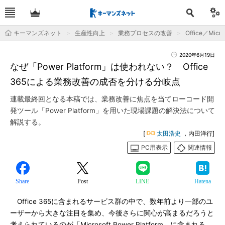
キーマンズネット
生産性向上
業務プロセスの改善
Office／Micro
2020年6月19日
なぜ「Power Platform」は使われない？ Office
365による業務改善の成否を分ける分岐点
連載最終回となる本稿では、業務改善に焦点を当てローコード開
発ツール「Power Platform」を用いた現場課題の解決法について
解説する。
[
太田浩史
，内田洋行]
PC用表示
関連情報
Share
Post
LINE
Hatena
Office 365に含まれるサービス群の中で、数年前より一部のユ
ーザーから大きな注目を集め、今後さらに関心が高まるだろうと
考えられているのが「Microsoft Power Platform」に含まれる