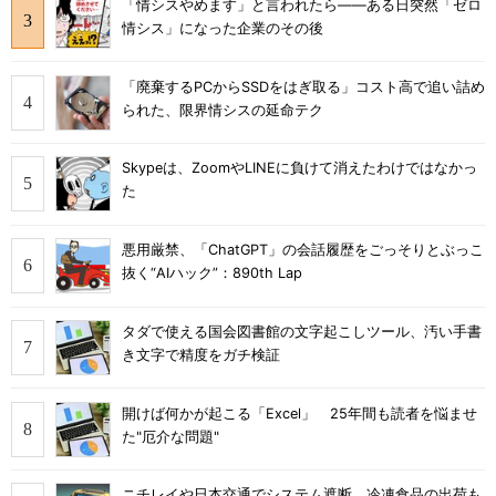
「情シスやめます」と言われたら――ある日突然「ゼロ
情シス」になった企業のその後
「廃棄するPCからSSDをはぎ取る」コスト高で追い詰め
られた、限界情シスの延命テク
Skypeは、ZoomやLINEに負けて消えたわけではなかっ
た
悪用厳禁、「ChatGPT」の会話履歴をごっそりとぶっこ
抜く“AIハック”：890th Lap
タダで使える国会図書館の文字起こしツール、汚い手書
き文字で精度をガチ検証
開けば何かが起こる「Excel」 25年間も読者を悩ませ
た"厄介な問題"
ニチレイや日本交通でシステム遮断 冷凍食品の出荷も