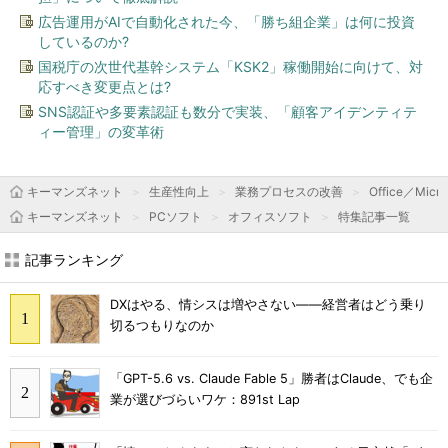
広告運用がAIで自動化された今、「勝ち組企業」は何に投資
しているのか?
国税庁の次世代基幹システム「KSK2」稼働開始に向けて、対
応すべき変更点とは?
SNS認証や多要素認証も数分で実装、「顧客アイデンティテ
ィー管理」の変革術
キーマンズネット
生産性向上
業務プロセスの改善
Office／Micro
キーマンズネット
PCソフト
オフィスソフト
特集記事一覧
記事ランキング
DXはやる、情シスは増やさない――経営者はどう乗り
切るつもりなのか
「GPT-5.6 vs. Claude Fable 5」勝者はClaude、でも企
業が選びづらいワケ：891st Lap