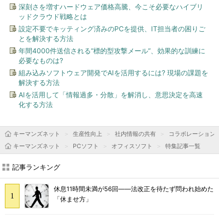
深刻さを増すハードウェア価格高騰、今こそ必要なハイブリ
ッドクラウド戦略とは
設定不要でキッティング済みのPCを提供、IT担当者の困りご
とを解決する方法
年間4000件送信される“標的型攻撃メール”、効果的な訓練に
必要なものは?
組み込みソフトウェア開発でAIを活用するには? 現場の課題を
解決する方法
AIを活用して「情報過多・分散」を解消し、意思決定を高速
化する方法
キーマンズネット
生産性向上
社内情報の共有
コラボレーション
キーマンズネット
PCソフト
オフィスソフト
特集記事一覧
記事ランキング
休息11時間未満が56回――法改正を待たず問われ始めた
「休ませ方」