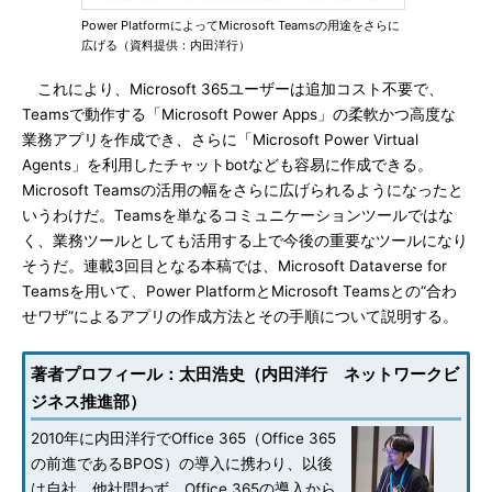
Power PlatformによってMicrosoft Teamsの用途をさらに
広げる（資料提供：内田洋行）
これにより、Microsoft 365ユーザーは追加コスト不要で、
Teamsで動作する「Microsoft Power Apps」の柔軟かつ高度な
業務アプリを作成でき、さらに「Microsoft Power Virtual
Agents」を利用したチャットbotなども容易に作成できる。
Microsoft Teamsの活用の幅をさらに広げられるようになったと
いうわけだ。Teamsを単なるコミュニケーションツールではな
く、業務ツールとしても活用する上で今後の重要なツールになり
そうだ。連載3回目となる本稿では、Microsoft Dataverse for
Teamsを用いて、Power PlatformとMicrosoft Teamsとの“合わ
せワザ”によるアプリの作成方法とその手順について説明する。
著者プロフィール：太田浩史（内田洋行 ネットワークビ
ジネス推進部）
2010年に内田洋行でOffice 365（Office 365
の前進であるBPOS）の導入に携わり、以後
は自社、他社問わず、Office 365の導入から