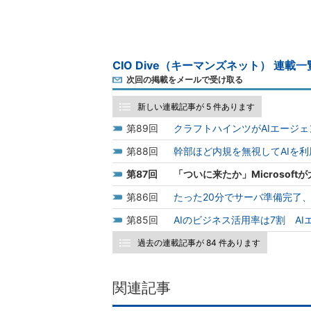
CIO Dive（キーマンズネット） 連載一
次回の掲載をメールで受け取る
新しい連載記事が 5 件あります
89
クラフトハインツがAIエージ
88
幹部ほど内規を無視してAIを
87
「ついに来たか」Microso
86
たった20分でサーバ準備完了
85
AIのビジネス活用率は7割 A
過去の連載記事が 84 件あります
関連記事