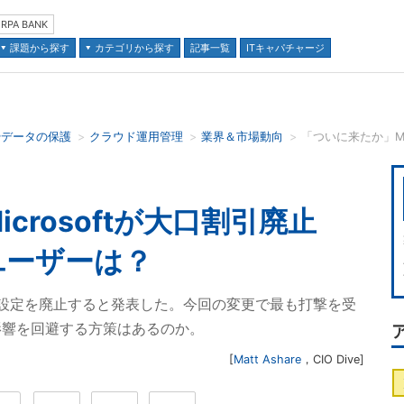
RPA BANK
課題から探す
カテゴリから探す
記事一覧
ITキャパチャージ
やデータの保護
クラウド運用管理
業界＆市場動向
並び順：
crosoftが大口割引廃止
ユーザーは？
引価格設定を廃止すると発表した。今回の変更で最も打撃を受
影響を回避する方策はあるのか。
[
Matt Ashare
，
CIO Dive
]