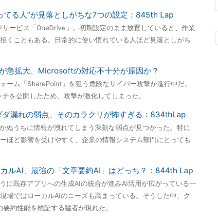
使ってる人”が見落としがちな7つの設定：845th Lap
レージサービス「OneDrive」。初期設定のまま放置していると、作業
招くこともある。日常的に使い慣れている人ほど見落としがち
攻撃が急拡大、Microsoftの対応不十分が原因か？
ーム「SharePoint」を狙う危険なサイバー攻撃が進行中だ。
全なパッチを公開したため、攻撃が激化してしまった。
情報ダダ漏れの弱点、そのカラクリが怖すぎる：834thLap
ilotに、気付かぬうちに情報が洩れてしまう深刻な弱点が見つかった。特に
ーほど影響を受けやすく、企業の情報システム部門にとっても
vs. ローカルAI、最強の「文章要約AI」はどっち？：844th Lap
ilot」のように既存アプリへの生成AIの統合が進みAI活用が広がっている一
現場ではローカルAIのニーズも高まっている。そうした中、ク
事の要約性能を検証する猛者が現れた。