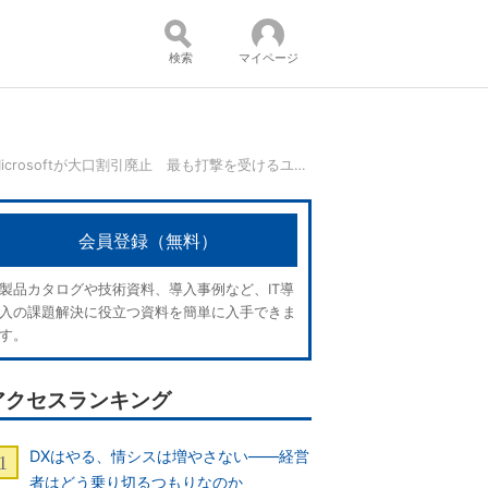
検索
マイページ
「ついに来たか」Microsoftが大口割引廃止 最も打撃を受けるユーザーは？：CIO Dive
コンテンツ：
会員登録（無料）
製品カタログや技術資料、導入事例など、IT導
入の課題解決に役立つ資料を簡単に入手できま
す。
アクセスランキング
DXはやる、情シスは増やさない――経営
者はどう乗り切るつもりなのか