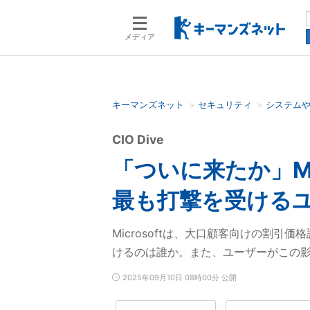
メディア
キーマンズネット
セキュリティ
システム
検索語を入力してください
CIO Dive
「ついに来たか」Mi
最も打撃を受ける
Microsoftは、大口顧客向けの割
けるのは誰か。また、ユーザーがこの
2025年09月10日 08時00分 公開