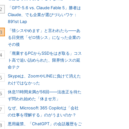
「GPT-5.6 vs. Claude Fable 5」勝者は
Claude、でも企業が選びづらいワケ：
891st Lap
「情シスやめます」と言われたら――あ
る日突然「ゼロ情シス」になった企業の
その後
「廃棄するPCからSSDをはぎ取る」コス
ト高で追い詰められた、限界情シスの延
命テク
Skypeは、ZoomやLINEに負けて消えた
わけではなかった
休息11時間未満が56回――法改正を待た
ず問われ始めた「休ませ方」
なぜ、Microsoft 365 Copilotは「会社
の仕事を理解する」のがうまいのか？
悪用厳禁、「ChatGPT」の会話履歴をご