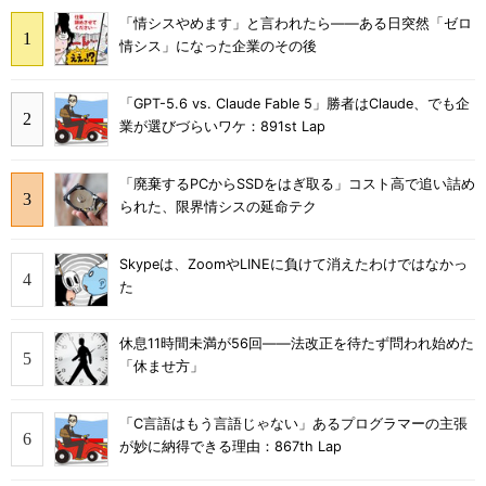
「情シスやめます」と言われたら――ある日突然「ゼロ
情シス」になった企業のその後
「GPT-5.6 vs. Claude Fable 5」勝者はClaude、でも企
業が選びづらいワケ：891st Lap
「廃棄するPCからSSDをはぎ取る」コスト高で追い詰め
られた、限界情シスの延命テク
Skypeは、ZoomやLINEに負けて消えたわけではなかっ
た
休息11時間未満が56回――法改正を待たず問われ始めた
「休ませ方」
「C言語はもう言語じゃない」あるプログラマーの主張
が妙に納得できる理由：867th Lap