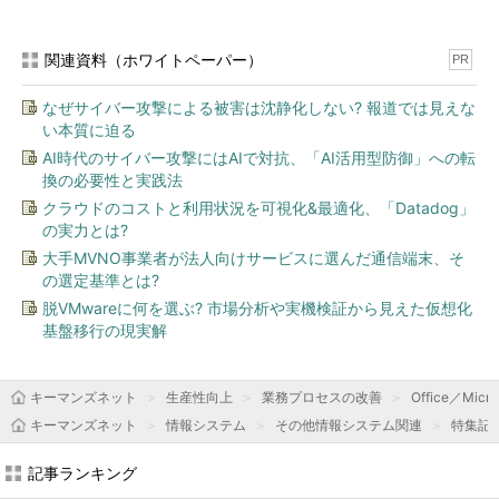
関連資料（ホワイトペーパー）
PR
なぜサイバー攻撃による被害は沈静化しない? 報道では見えな
い本質に迫る
AI時代のサイバー攻撃にはAIで対抗、「AI活用型防御」への転
換の必要性と実践法
クラウドのコストと利用状況を可視化&最適化、「Datadog」
の実力とは?
大手MVNO事業者が法人向けサービスに選んだ通信端末、そ
の選定基準とは?
脱VMwareに何を選ぶ? 市場分析や実機検証から見えた仮想化
基盤移行の現実解
キーマンズネット
生産性向上
業務プロセスの改善
Office／Micro
キーマンズネット
情報システム
その他情報システム関連
特集記
記事ランキング