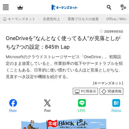
キーマンズネット
生産性向上
業務プロセスの改善
Office／Micro
2025年9月5日
OneDriveを“なんとなく使ってる人”が見落としが
ちな7つの設定：845th Lap
Microsoftのクラウドストレージサービス「OneDrive」。初期設
定のまま放置していると、作業効率の低下やデータトラブルを招
くこともある。日常的に使い慣れている人ほど見落としがちな、
見直すべき設定や機能を紹介する。
[キーマンズネット]
PC用表示
関連情報
Share
Post
LINE
Hatena