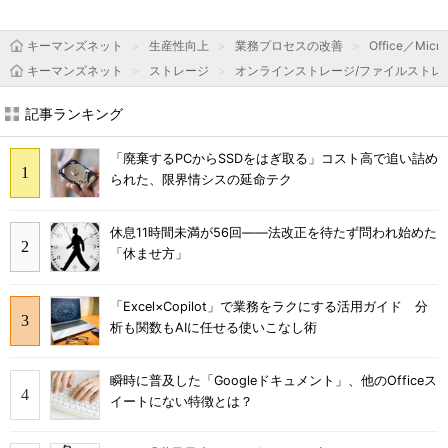
キーマンズネット
生産性向上
業務プロセスの改善
Office／Micro
キーマンズネット
ストレージ
オンラインストレージ/ファイルストレ
記事ランキング
「廃棄するPCからSSDをはぎ取る」コスト高で追い詰め
られた、限界情シスの延命テク
休息11時間未満が56回――法改正を待たず問われ始めた
「休ませ方」
「Excel×Copilot」で業務をラクにする活用ガイド 分
析も関数もAIに任せる使いこなし術
瞬時に普及した「Googleドキュメント」、他のOfficeス
イートにない特徴とは？