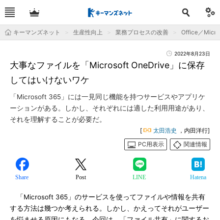
キーマンズネット
生産性向上
業務プロセスの改善
Office／Micro
2022年8月23日
大事なファイルを「Microsoft OneDrive」に保存
してはいけないワケ
「Microsoft 365」には一見同じ機能を持つサービスやアプリケ
ーションがある。しかし、それぞれには適した利用用途があり、
それを理解することが必要だ。
[
太田浩史
，内田洋行]
PC用表示
関連情報
Share
Post
LINE
Hatena
「Microsoft 365」のサービスを使ってファイルや情報を共有
する方法は幾つか考えられる。しかし、かえってそれがユーザー
を悩ませる原因にもなる。今回は、「ファイル共有」に関するお