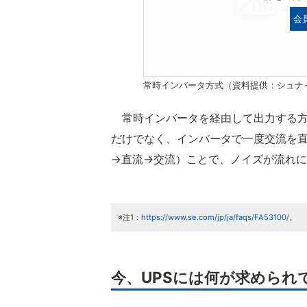
会
常時インバータ方式（資料提供：シュナ
常時インバータを経由して出力する方
だけでなく、インバータで一度交流を
→直流→交流）ことで、ノイズが流れ
※注1：
https://www.se.com/jp/ja/faqs/FA53100/
。
今、UPSには何が求められ