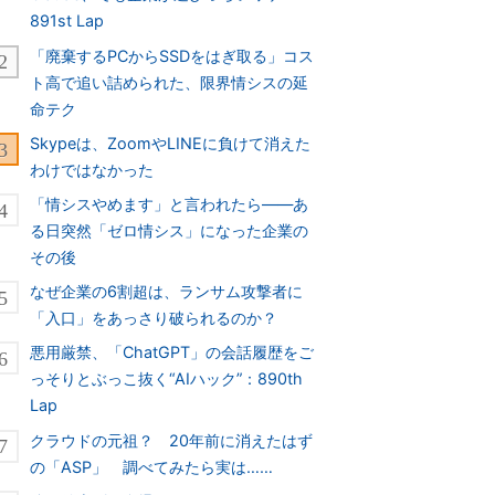
891st Lap
「廃棄するPCからSSDをはぎ取る」コス
ト高で追い詰められた、限界情シスの延
命テク
Skypeは、ZoomやLINEに負けて消えた
わけではなかった
「情シスやめます」と言われたら――あ
る日突然「ゼロ情シス」になった企業の
その後
なぜ企業の6割超は、ランサム攻撃者に
「入口」をあっさり破られるのか？
悪用厳禁、「ChatGPT」の会話履歴をご
っそりとぶっこ抜く“AIハック”：890th
Lap
クラウドの元祖？ 20年前に消えたはず
の「ASP」 調べてみたら実は……