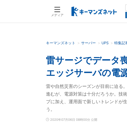
メディア
キーマンズネット
サーバー
UPS
特集記
検索語を入力してください
雷サージでデータ
エッジサーバの電源
雷や自然災害のシーズンが目前に迫る
進むが、電源対策は十分だろうか。技術
プに加え、運用面で新しいトレンドが
う。
2020年07月06日 08時00分 公開