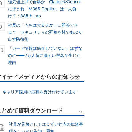
強気値上げで自爆か ClaudeやGemini
に押され「M365 Copilot」は一人負
け？：888th Lap
社長の「うちは大丈夫か」に即答でき
る？ セキュリティの死角を秒であぶり
出す防御術
「カード情報は保存していない」はずな
のに――2万人超に漏えい懸念が生じた
理由
アイティメディアからのお知らせ
キャリア採用の応募を受け付けています
社員が見落としてはまずい社内の伝達事
項をしっかり告知・周知