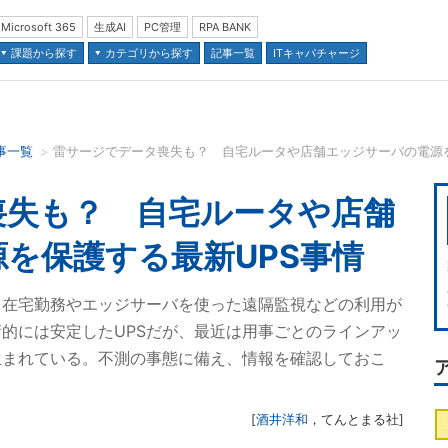
Microsoft 365
生成AI
PC管理
RPA BANK
課題から探す
カテゴリから探す
記事一覧
ITキャパチャージ
事一覧
雷サージでデータ喪失も？ 自宅ルータや店舗エッジサーバの電源を
並び順：
喪失も？ 自宅ルータや店舗
を保護する最新UPS事情
。在宅勤務やエッジサーバを使った遠隔監視などの利用が
的には安定したUPSだが、最近は用事ごとのラインアッ
生まれている。不測の事態に備え、情報を確認しておこ
[
酒井洋和
，
てんとまる社
]