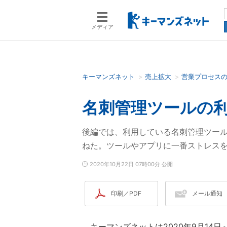
メディア
キーマンズネット
売上拡大
営業プロセス
検索語を入力してください
名刺管理ツールの利
後編では、利用している名刺管理ツー
ねた。ツールやアプリに一番ストレス
2020年10月22日 07時00分 公開
印刷／PDF
メール通知
キーマンズネットは2020年9月14日