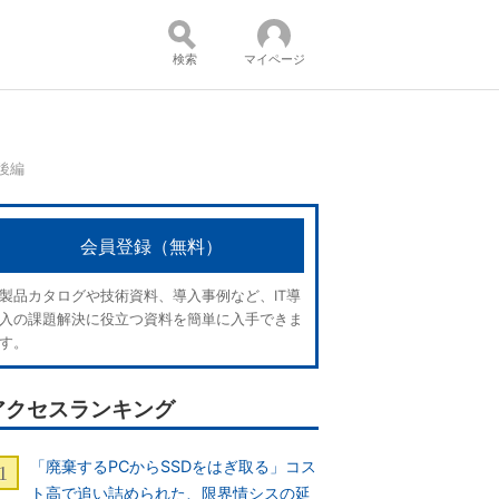
検索
マイページ
後編
コンテンツ：
会員登録（無料）
製品カタログや技術資料、導入事例など、IT導
入の課題解決に役立つ資料を簡単に入手できま
す。
アクセスランキング
「廃棄するPCからSSDをはぎ取る」コス
ト高で追い詰められた、限界情シスの延