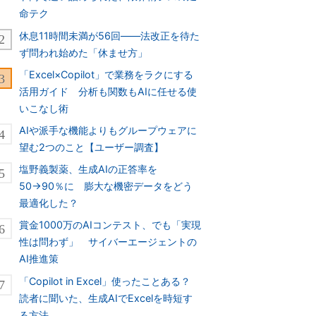
命テク
休息11時間未満が56回――法改正を待た
ず問われ始めた「休ませ方」
「Excel×Copilot」で業務をラクにする
活用ガイド 分析も関数もAIに任せる使
いこなし術
AIや派手な機能よりもグループウェアに
望む2つのこと【ユーザー調査】
塩野義製薬、生成AIの正答率を
50→90％に 膨大な機密データをどう
最適化した？
賞金1000万のAIコンテスト、でも「実現
性は問わず」 サイバーエージェントの
AI推進策
「Copilot in Excel」使ったことある？
読者に聞いた、生成AIでExcelを時短す
る方法