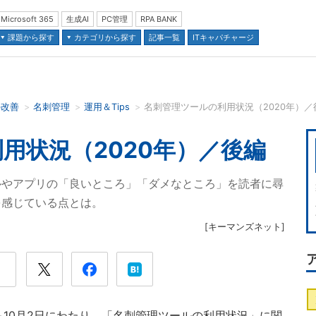
Microsoft 365
生成AI
PC管理
RPA BANK
課題から探す
カテゴリから探す
記事一覧
ITキャパチャージ
の改善
名刺管理
運用＆Tips
名刺管理ツールの利用状況（2020年）／
並び順：
用状況（2020年）／後編
ルやアプリの「良いところ」「ダメなところ」を読者に尋
を感じている点とは。
[
キーマンズネット
]
～10月2日にわたり、「名刺管理ツールの利用状況」に関