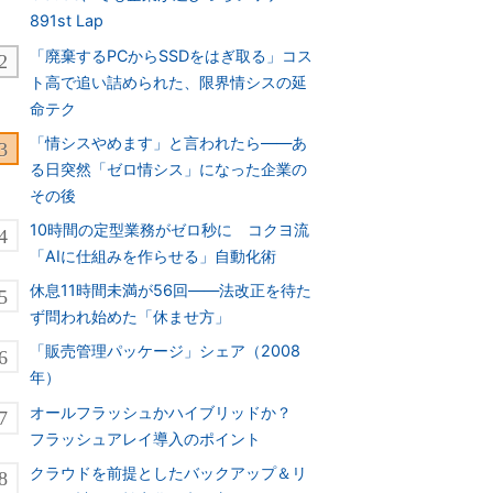
891st Lap
「廃棄するPCからSSDをはぎ取る」コス
ト高で追い詰められた、限界情シスの延
命テク
「情シスやめます」と言われたら――あ
る日突然「ゼロ情シス」になった企業の
その後
10時間の定型業務がゼロ秒に コクヨ流
「AIに仕組みを作らせる」自動化術
休息11時間未満が56回――法改正を待た
ず問われ始めた「休ませ方」
「販売管理パッケージ」シェア（2008
年）
オールフラッシュかハイブリッドか？
フラッシュアレイ導入のポイント
クラウドを前提としたバックアップ＆リ