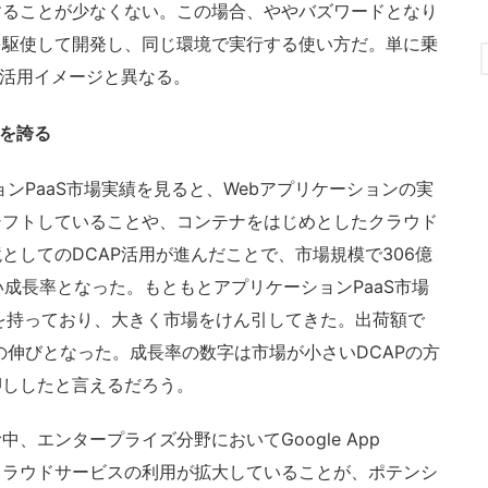
することが少なくない。この場合、ややバズワードとなり
を駆使して開発し、同じ環境で実行する使い方だ。単に乗
の活用イメージと異なる。
率を誇る
ンPaaS市場実績を見ると、Webアプリケーションの実
シフトしていることや、コンテナをはじめとしたクラウド
としてのDCAP活用が進んだことで、市場規模で306億
い成長率となった。もともとアプリケーションPaaS市場
シェアを持っており、大きく市場をけん引してきた。出荷額で
.9％の伸びとなった。成長率の数字は市場が小さいDCAPの方
押ししたと言えるだろう。
エンタープライズ分野においてGoogle App
ceといったクラウドサービスの利用が拡大していることが、ポテンシ