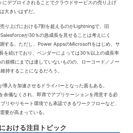
次々にデプロイされることでクラウドサービスの売り上げ
性は大きいはずだ。
上げにおける7割を超えるのがLightningで、旧
Salesforceが30％の急成長を見せることは考えにく
る。ただし、Power AppsのMicrosoftをはじめ、サ
激に成長を続けており、ベンダーによっては30％以上の成長率
orceの規模にまでは達していないものの、ローコード／ノー
を維持することになるだろう。
19が導入を加速させるドライバーとなった面もある。
移行を余儀なくされ、即席でアプリケーションを用意する必
アプリやリモート環境でも承認できるワークフローなど、
の需要が高まっている。
場における注目トピック