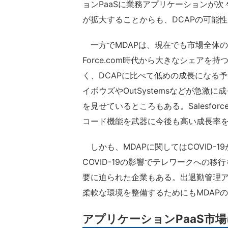
ョンPaaSに業務アプリケーションが
が拡大することからも、DCAPの可能
一方でMDAPは、現在でも市場全体の売り
Force.com時代から大きなシェアを持つ
く、DCAPに比べて低めの成長になる予測す
イボウズやOutSystemsなどが急
を見せているところもある。Salesf
コード機能を武器に今後も高い成長率
しかも、MDAPに関してはCOVID-
COVID-19の影響でテレワークへの
要に迫られた企業もある。出退勤管理
柔軟な環境を整備するためにもMDAP
アプリケーションPaaS市