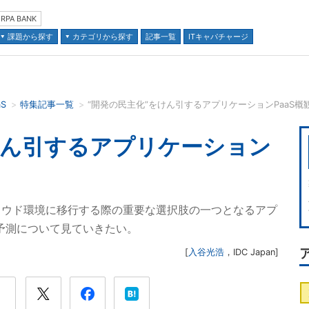
RPA BANK
課題から探す
カテゴリから探す
記事一覧
ITキャパチャージ
aS
特集記事一覧
“開発の民主化”をけん引するアプリケーションPaaS概
並び順：
けん引するアプリケーション
ラウド環境に移行する際の重要な選択肢の一つとなるアプ
場予測について見ていきたい。
[
入谷光浩
，
IDC Japan
]