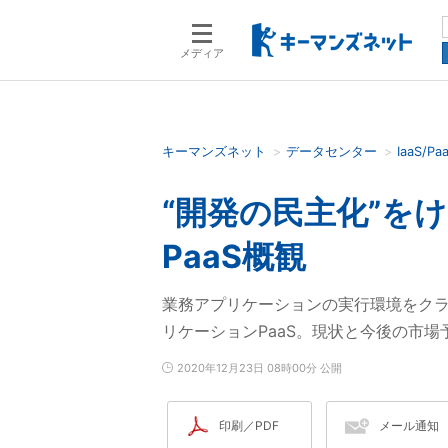
メディア
キーマンズネット
データセンター
IaaS/Pa
検索語を入力してください
“開発の民主化”を
PaaS概観
業務アプリケーションの実行環境をク
リケーションPaaS。現状と今後の市
2020年12月23日 08時00分 公開
印刷／PDF
メール通知