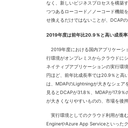
なく、新しいビジネスプロセスを構築
つつあるローコード／ノーコード機能
せ換えるだけではないことが、DCAP
2019年度は前年比20.9％と高い成長
2019年度における国内アプリケーショ
行環境がオンプレミスからクラウドに
ネイティブアプリケーションの実行環境
円ほど、前年比成長率では20.9％と高
は、MDAPのLightningが大きな
見るとDCAPが31.8％、MDAPが17
が大きくなりやすいものの、市場を後
実行環境としてのクラウド利用が進む中、
EngineやAzure App Servi