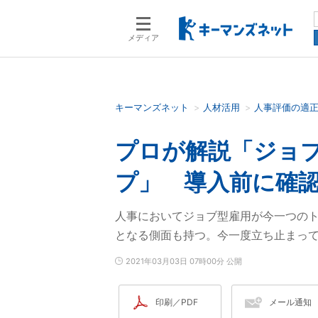
メディア
キーマンズネット
人材活用
人事評価の適
検索語を入力してください
プロが解説「ジョ
プ」 導入前に確
人事においてジョブ型雇用が今一つの
となる側面も持つ。今一度立ち止まっ
2021年03月03日 07時00分 公開
印刷／PDF
メール通知