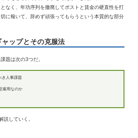
ことなく、年功序列を撤廃してポストと賃金の硬直性を打
適切に報いて、辞めず頑張ってもらうという本質的な部分
ギャップとその克服法
課題は次の3つだ。
べき人事課題
型雇用なのか
解説していく。