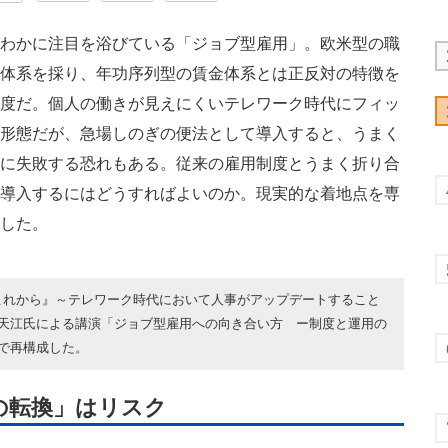
わかに注目を浴びている「ジョブ型雇用」。欧米型の職
体系を採り、年功序列型の賃金体系とは正反対の特徴を
度だ。個人の働きが見えにくいテレワーク時代にフィッ
形態だが、急場しのぎの便法として導入すると、うまく
に失敗する恐れもある。従来の雇用制度とうまく折り合
導入するにはどうすればよいのか。現実的な着地点を専
した。
 HRの『これから』～テレワーク時代において人事がアップデートすること
天江氏による講演「ジョブ型雇用への向き合い方 ー制度と運用の
で再構成した。
の転換」はリスク