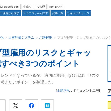
Microsoft 365
生成AI
PC管理
RPA BANK
課題から探す
カテゴリから探す
記事一覧
ITキャパチャージ
正化
人事評価システム
用語解説
並び順：
ブ型雇用のリスクとギャッ
認すべき3つのポイント
トレンドとなっているが、適切に運用しなければ、リスク
て考えたいポイントを整理した。
[
土肥正弘
，
ドキュメント工房
]