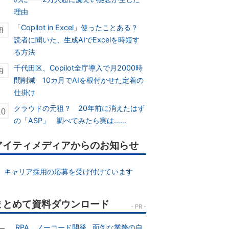
理由
「Copilot in Excel」使ったことある？
読者に聞いた、生成AIでExcelを時短す
る方法
千代田区、Copilot全庁導入で月2000時
間削減 10カ月でAIを根付かせた定着の
仕掛け
クラウドの元祖？ 20年前に消えたはず
の「ASP」 調べてみたら実は……
アイティメディアからのお知らせ
キャリア採用の応募を受け付けています
RPA、ノーコード開発...面倒な業務の自