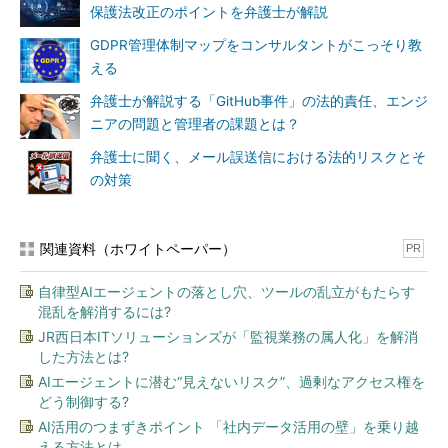
保護法改正のポイントを弁護士が解説
GDPR管理体制マップをコンサルタントがこっそり教
える
弁護士が解説する「GitHub事件」の法的責任、エンジ
ニアの問題と管理者の課題とは？
弁護士に聞く、メール誤送信における法的リスクとそ
の対策
関連資料（ホワイトペーパー）
PR
自律型AIエージェントの落とし穴、ツールの乱立がもたらす
混乱を解消するには?
JR西日本ITソリューションズが「監視業務の属人化」を解消
した方法とは?
AIエージェントに潜む“見えないリスク”、過剰なアクセス権を
どう制御する?
AI活用のつまずきポイント 「社内データ活用の壁」を乗り越
える方法とは