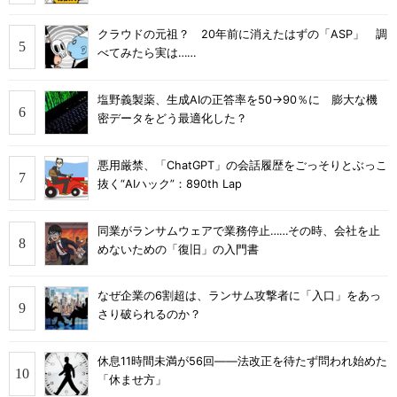
クラウドの元祖？ 20年前に消えたはずの「ASP」 調
べてみたら実は……
塩野義製薬、生成AIの正答率を50→90％に 膨大な機
密データをどう最適化した？
悪用厳禁、「ChatGPT」の会話履歴をごっそりとぶっこ
抜く“AIハック”：890th Lap
同業がランサムウェアで業務停止……その時、会社を止
めないための「復旧」の入門書
なぜ企業の6割超は、ランサム攻撃者に「入口」をあっ
さり破られるのか？
休息11時間未満が56回――法改正を待たず問われ始めた
「休ませ方」