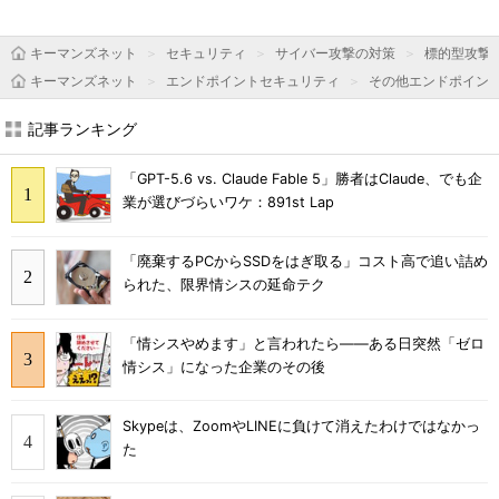
キーマンズネット
セキュリティ
サイバー攻撃の対策
標的型攻撃
キーマンズネット
エンドポイントセキュリティ
その他エンドポイン
記事ランキング
「GPT-5.6 vs. Claude Fable 5」勝者はClaude、でも企
業が選びづらいワケ：891st Lap
「廃棄するPCからSSDをはぎ取る」コスト高で追い詰め
られた、限界情シスの延命テク
「情シスやめます」と言われたら――ある日突然「ゼロ
情シス」になった企業のその後
Skypeは、ZoomやLINEに負けて消えたわけではなかっ
た