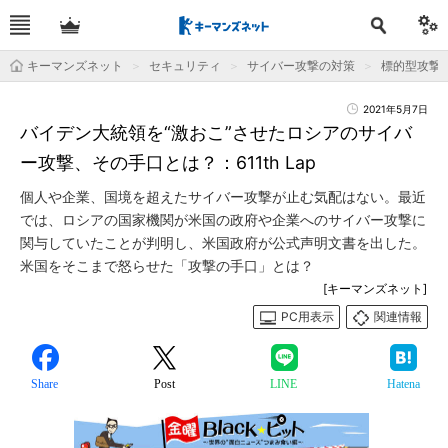
キーマンズネット
セキュリティ
サイバー攻撃の対策
標的型攻撃
2021年5月7日
バイデン大統領を“激おこ”させたロシアのサイバ
ー攻撃、その手口とは？：611th Lap
個人や企業、国境を超えたサイバー攻撃が止む気配はない。最近
では、ロシアの国家機関が米国の政府や企業へのサイバー攻撃に
関与していたことが判明し、米国政府が公式声明文書を出した。
米国をそこまで怒らせた「攻撃の手口」とは？
[キーマンズネット]
PC用表示
関連情報
Share
Post
LINE
Hatena