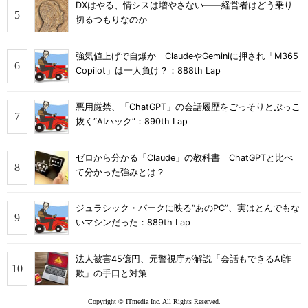
DXはやる、情シスは増やさない――経営者はどう乗り
切るつもりなのか
強気値上げで自爆か ClaudeやGeminiに押され「M365
Copilot」は一人負け？：888th Lap
悪用厳禁、「ChatGPT」の会話履歴をごっそりとぶっこ
抜く“AIハック”：890th Lap
ゼロから分かる「Claude」の教科書 ChatGPTと比べ
て分かった強みとは？
ジュラシック・パークに映る“あのPC”、実はとんでもな
いマシンだった：889th Lap
法人被害45億円、元警視庁が解説「会話もできるAI詐
欺」の手口と対策
Copyright © ITmedia Inc. All Rights Reserved.