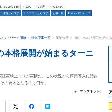
Microsoft 365
生成AI
PC管理
RPA BANK
課題から探す
カテゴリから探す
記事一覧
ITキャパチャージ
他ネットワーク関連
特集記事一覧
産業分野で「5G」の本格展開が始ま
並び順：
の本格展開が始まるターニ
実証実験止まりが実情だ。この状況から商用導入に踏み
、その要因となるのは何か。
[
キーマンズネット
]