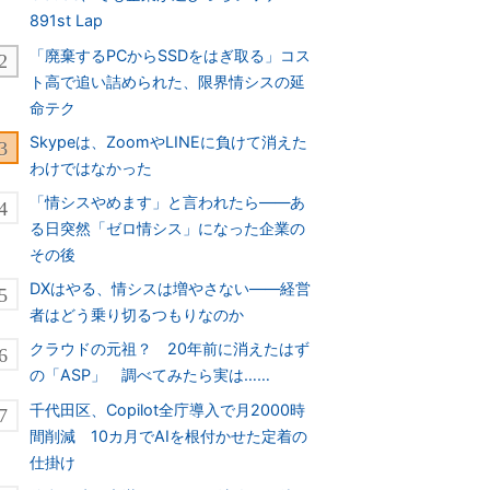
891st Lap
「廃棄するPCからSSDをはぎ取る」コス
ト高で追い詰められた、限界情シスの延
命テク
Skypeは、ZoomやLINEに負けて消えた
わけではなかった
「情シスやめます」と言われたら――あ
る日突然「ゼロ情シス」になった企業の
その後
DXはやる、情シスは増やさない――経営
者はどう乗り切るつもりなのか
クラウドの元祖？ 20年前に消えたはず
の「ASP」 調べてみたら実は……
千代田区、Copilot全庁導入で月2000時
間削減 10カ月でAIを根付かせた定着の
仕掛け