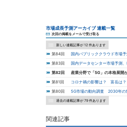
市場成長予測アーカイブ 連載一覧
次回の掲載をメールで受け取る
新しい連載記事が 12 件あります
84
国内パブリッククラウド市場予測
83
国内データセンター市場予測、I
82
産業分野で「5G」の本格展開
81
コロナ禍の影響は？ 富岳は？
80
5G市場の動向調査 2030年
過去の連載記事が 79 件あります
関連記事