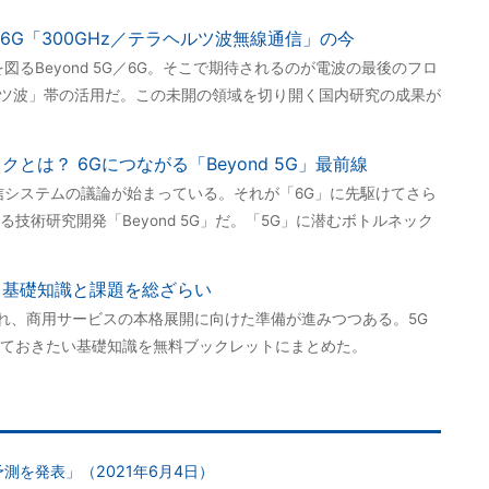
G／6G「300GHz／テラヘルツ波無線通信」の今
図るBeyond 5G／6G。そこで期待されるのが電波の最後のフロ
ヘルツ波」帯の活用だ。この未開の領域を切り開く国内研究の成果が
とは？ 6Gにつながる「Beyond 5G」最前線
信システムの議論が始まっている。それが「6G」に先駆けてさら
技術研究開発「Beyond 5G」だ。「5G」に潜むボトルネック
、基礎知識と課題を総ざらい
われ、商用サービスの本格展開に向けた準備が進みつつある。5G
ておきたい基礎知識を無料ブックレットにまとめた。
場予測を発表」（2021年6月4日）