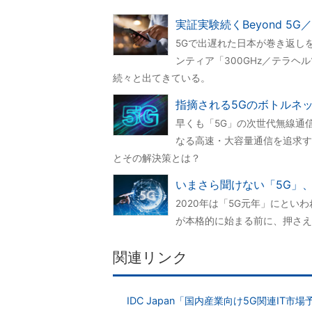
実証実験続くBeyond 5
5Gで出遅れた日本が巻き返しを
ンティア「300GHz／テラ
続々と出てきている。
指摘される5Gのボトルネック
早くも「5G」の次世代無線通
なる高速・大容量通信を追求する
とその解決策とは？
いまさら聞けない「5G」
2020年は「5G元年」にとい
が本格的に始まる前に、押さえ
関連リンク
IDC Japan「国内産業向け5G関連IT市