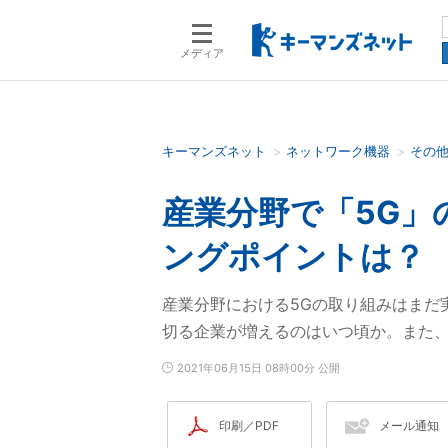
メディア
キーマンズネット
ネットワーク機器
その
検索語を入力してください
産業分野で「5G」
ングポイントは？
産業分野における5Gの取り組みはまだ
切る企業が増えるのはいつ頃か。また
2021年06月15日 08時00分 公開
印刷／PDF
メール通知