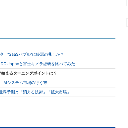
、“SaaSバブル”に終焉の兆しか？
DC Japanと富士キメラ総研を比べてみた
が始まるターニングポイントは？
 AIシステム市場の行く末
の世界予測と「消える技術」「拡大市場」