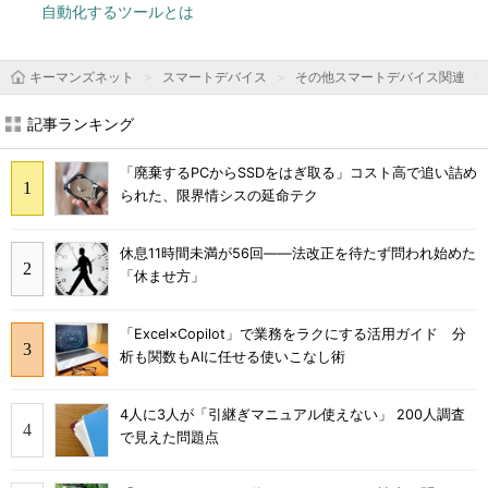
自動化するツールとは
キーマンズネット
スマートデバイス
その他スマートデバイス関連
記事ランキング
「廃棄するPCからSSDをはぎ取る」コスト高で追い詰め
られた、限界情シスの延命テク
休息11時間未満が56回――法改正を待たず問われ始めた
「休ませ方」
「Excel×Copilot」で業務をラクにする活用ガイド 分
析も関数もAIに任せる使いこなし術
4人に3人が「引継ぎマニュアル使えない」 200人調査
で見えた問題点