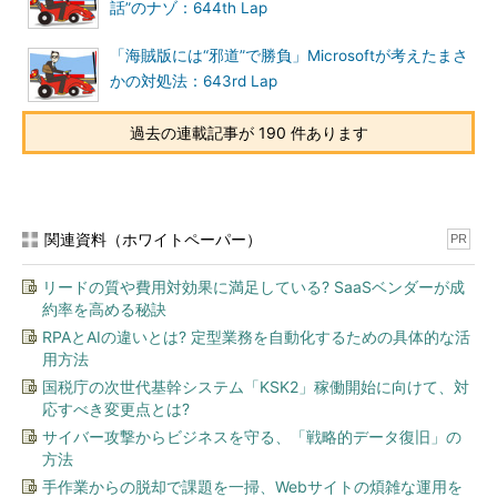
話”のナゾ：644th Lap
「海賊版には“邪道”で勝負」Microsoftが考えたまさ
かの対処法：643rd Lap
過去の連載記事が 190 件あります
関連資料（ホワイトペーパー）
PR
リードの質や費用対効果に満足している? SaaSベンダーが成
約率を高める秘訣
RPAとAIの違いとは? 定型業務を自動化するための具体的な活
用方法
国税庁の次世代基幹システム「KSK2」稼働開始に向けて、対
応すべき変更点とは?
サイバー攻撃からビジネスを守る、「戦略的データ復旧」の
方法
手作業からの脱却で課題を一掃、Webサイトの煩雑な運用を