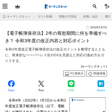
キーマンズネット
コスト削減
情報の可視化
財務／会計
運用＆
2022年3月7日
【電子帳簿保存法】2年の宥恕期間に何を準備すべ
き？ 令和3年度の改正内容と対応ポイント
令和3年度改正電子帳簿保存法の改正ポイントを整理するととも
に、将来的なペーパーレス化やDXを見据えた対応の進め方をガ
イドする。
[キーマンズネット]
PC用表示
関連情報
Share
Post
LINE
Hatena
令和4年（2022年）1月1日から令和3
年度改正電子帳簿保存法（以下、電帳
法）が施行された。企業のさらなる電子