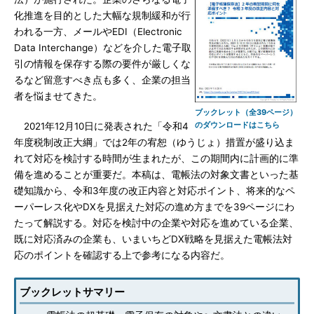
化推進を目的とした大幅な規制緩和が行
われる一方、メールやEDI（Electronic
Data Interchange）などを介した電子取
引の情報を保存する際の要件が厳しくな
るなど留意すべき点も多く、企業の担当
者を悩ませてきた。
ブックレット（全39ページ）
のダウンロードはこちら
2021年12月10日に発表された「令和4
年度税制改正大綱」では2年の宥恕（ゆうじょ）措置が盛り込ま
れて対応を検討する時間が生まれたが、この期間内に計画的に準
備を進めることが重要だ。本稿は、電帳法の対象文書といった基
礎知識から、令和3年度の改正内容と対応ポイント、将来的なペ
ーパーレス化やDXを見据えた対応の進め方までを39ページにわ
たって解説する。対応を検討中の企業や対応を進めている企業、
既に対応済みの企業も、いまいちどDX戦略を見据えた電帳法対
応のポイントを確認する上で参考になる内容だ。
ブックレットサマリー