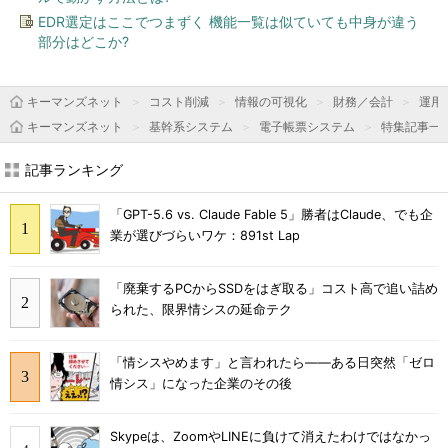
EDR選定はここでつまずく 機能一覧は似ていても中身が違う
部分はどこか?
キーマンズネット
コスト削減
情報の可視化
財務／会計
運用＆
キーマンズネット
基幹系システム
電子帳票システム
特集記事一
記事ランキング
「GPT-5.6 vs. Claude Fable 5」勝者はClaude、でも企
業が選びづらいワケ：891st Lap
「廃棄するPCからSSDをはぎ取る」コスト高で追い詰め
られた、限界情シスの延命テク
「情シスやめます」と言われたら――ある日突然「ゼロ
情シス」になった企業のその後
Skypeは、ZoomやLINEに負けて消えたわけではなかっ