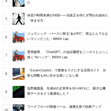
た
休息11時間未満が56回――法改正を待たず問われ始めた
「休ませ方」
ジュラシック・パークに映る“あのPC”、実はとんでもな
いマシンだった：889th Lap
悪用厳禁、「ChatGPT」の会話履歴をごっそりとぶっこ
抜く“AIハック”：890th Lap
「Excel×Copilot」で業務をラクにする活用ガイド 分
析も関数もAIに任せる使いこなし術
塩野義製薬、生成AIの正答率を50→90％に 膨大な機
密データをどう最適化した？
ワークフローの関連ツール、連携次第で効果アップ