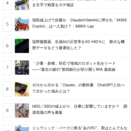
き文字で精度をガチ検証
強気値上げで自爆か ClaudeやGeminiに押され「M365
Copilot」は一人負け？：888th Lap
塩野義製薬、生成AIの正答率を50→90％に 膨大な機
密データをどう最適化した？
「少量・多種」対応で地域のロボット化をリード
――“最古の銀行”第四銀行が切り開くRPA 最前線
ゼロから分かる「Claude」の教科書 ChatGPTと比べ
て分かった強みとは？
HDD／SSDの値上がり、仕事に影響していますか？ 調
達現場の声を募集
ジュラシック・パークに映る“あのPC”、実はとんでもな