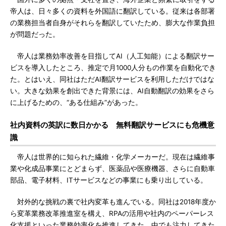
帝人は、日々多くの資料を外国語に翻訳している。従来は各部署
の業務担当者自身がそれらを翻訳していたため、膨大な作業負担
が問題だった。
帝人は業務効率改善を目指してAI（人工知能）による翻訳サー
ビスを導入したところ、推定で月1000人分もの作業を自動化でき
た。とはいえ、同社はただAI翻訳サービスを利用しただけではな
い。大きな効果を創出できた背景には、AI自動翻訳の効果をさら
に上げるための、“ある仕組み”があった。
社内資料の英訳に数日かかる 無料翻訳サービスにも危機意
識
帝人は世界的に知られた繊維・化学メーカーだ。現在は繊維事
業や化成品事業にとどまらず、医薬品や医療機器、さらに自動車
部品、電子材料、ITサービスなどの事業にも乗り出している。
対外的な挑戦の裏で社内変革も進んでいる。同社は2018年度か
ら変革業務改革推進室を構え、RPAの活用や社内のペーパーレス
化支援といった業務効率化を推進してきた。中でも注力してきた