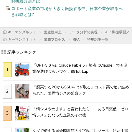
材接続方法とは
ロボット産業の市場が大きく転換する中、日本企業が取るべ
き戦略とは?
キーマンズネット
生産性向上
データ分析の実現
AI／機械学習／
キーマンズネット
業務プロセス
RPA
特集記事一覧
記事ランキング
「GPT-5.6 vs. Claude Fable 5」勝者はClaude、でも企
業が選びづらいワケ：891st Lap
「廃棄するPCからSSDをはぎ取る」コスト高で追い詰め
られた、限界情シスの延命テク
「情シスやめます」と言われたら――ある日突然「ゼロ
情シス」になった企業のその後
タダで使える国会図書館の文字起こしツール、汚い手書