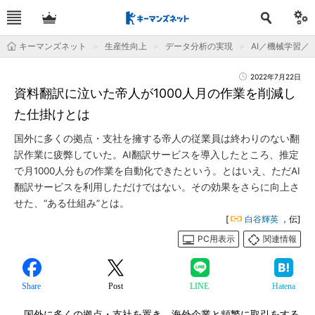
キーマンズネット
生産性向上
データ分析の実現
AI／機械学習／
2022年7月22日
資料翻訳に泣いた帝人が1000人月の作業を削減し
た仕掛けとは
国外に多くの拠点・支社を擁する帝人の従業員は終わりのない翻
訳作業に疲弊していた。AI翻訳サービスを導入したところ、推定
で月1000人分もの作業を自動化できたという。とはいえ、ただAI
翻訳サービスを利用しただけではない。その効果をさらに向上さ
せた、“ある仕組み”とは。
[
白谷輝英
，伝]
PC用表示
関連情報
Share
Post
LINE
Hatena
国外に多くの拠点・支社を置き、海外企業と頻繁に取引をする