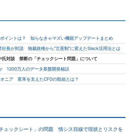
65」強化ポイントは？ 知らなきゃマズい機能アップデートまとめ
社長が対談 独裁政権から“立憲制”に変えたSlack活用法とは
中氏対談 禁断の「チェックシート問題」について
か 1200万人のデータ基盤開発秘話
オニア 変革を支えたCFOの取組とは？
チェックシート」の問題 情シス目線で現状とリスクを