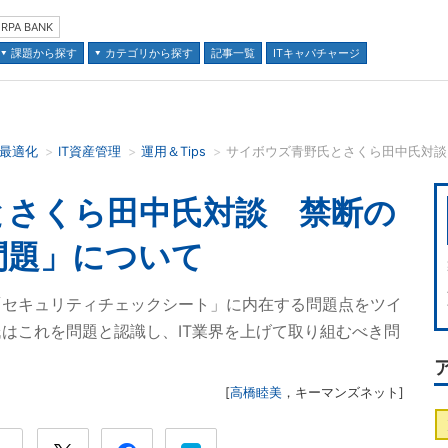
RPA BANK
課題から探す
カテゴリから探す
記事一覧
ITキャパチャージ
の最適化
IT資産管理
運用＆Tips
サイボウズ青野氏とさくら田中氏対談
並び順：
とさくら田中氏対談 禁断の
問題」について
「セキュリティチェックシート」に内在する問題点をツイ
はこれを問題と認識し、IT業界を上げて取り組むべき問
[
高橋睦美
，
キーマンズネット
]