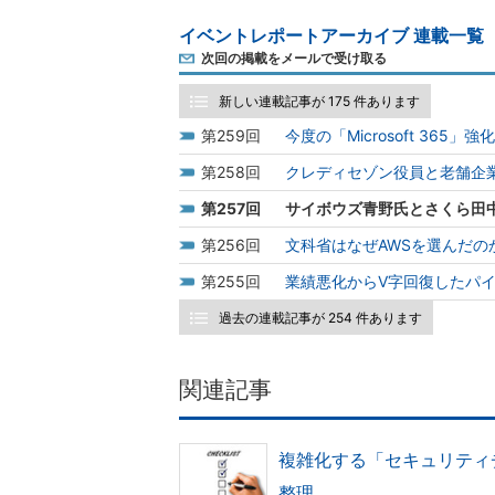
イベントレポートアーカイブ 連載一覧
次回の掲載をメールで受け取る
新しい連載記事が 175 件あります
259
今度の「Microsoft 3
258
クレディセゾン役員と老舗企業
257
サイボウズ青野氏とさくら田
256
文科省はなぜAWSを選んだの
255
業績悪化からV字回復したパイ
過去の連載記事が 254 件あります
関連記事
複雑化する「セキュリティ
整理