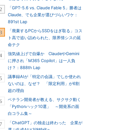
「GPT-5.6 vs. Claude Fable 5」勝者は
Claude、でも企業が選びづらいワケ：
891st Lap
「廃棄するPCからSSDをはぎ取る」コス
ト高で追い詰められた、限界情シスの延
命テク
強気値上げで自爆か ClaudeやGemini
に押され「M365 Copilot」は一人負
け？：888th Lap
議事録AIが「特定の会議」でしか使われ
ないのは、なぜ？ 「限定利用」が6割
超の理由
ベテラン開発者が教える、サクサク動く
「Pythonハック10選」 ～開発系の面
白コラム集～
「ChatGPT」の独走は終わった 企業が
選ぶ生成AIは3強時代へ