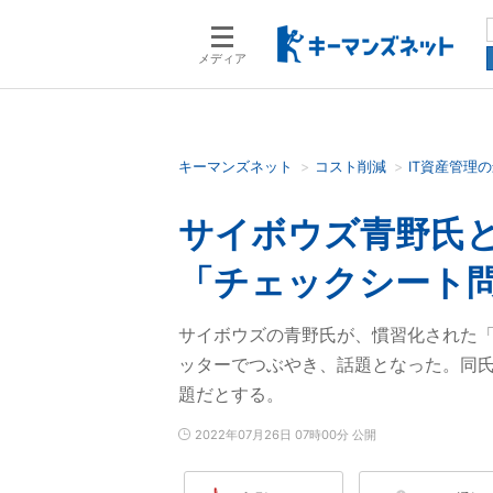
メディア
キーマンズネット
コスト削減
IT資産管理
検索語を入力してください
サイボウズ青野氏
「チェックシート
サイボウズの青野氏が、慣習化された
ッターでつぶやき、話題となった。同氏
題だとする。
2022年07月26日 07時00分 公開