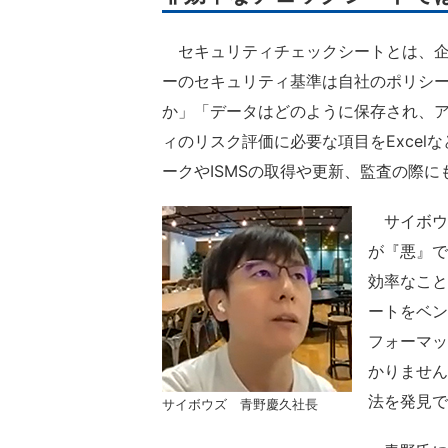
セキュリティチェックシートとは、企
ーのセキュリティ基準は自社のポリシ
か」「データはどのように保存され、
ィのリスク評価に必要な項目をExce
ークやISMSの取得や更新、監査の際
サイボウ
が『悪』で
効率なこと
ートをベン
フォーマッ
かりません
法を発見で
サイボウズ 青野慶久社長