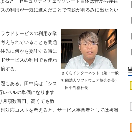
よると、セキュリティチェックシート自体は昔から存在
ビスの利用が一気に進んだことで問題が明るみに出たとい
ラウドサービスの利用が業
て考えられていることも問題
外注先に何かを委託する時に
ウドサービスの利用でも使わ
指摘する。
さくらインターネット（兼・一般
社団法人ソフトウェア協会会長）
題もある。田中氏は「シス
田中邦裕社長
万レベルの単価になります
り月額数百円、高くても数
個別対応コストを考えると、サービス事業者としては複雑