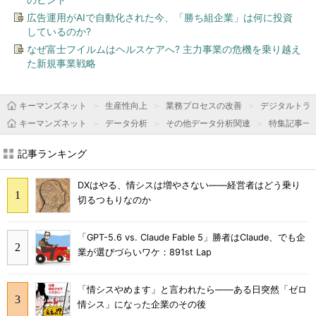
広告運用がAIで自動化された今、「勝ち組企業」は何に投資
しているのか?
なぜ富士フイルムはヘルスケアへ? 主力事業の危機を乗り越え
た新規事業戦略
キーマンズネット
生産性向上
業務プロセスの改善
デジタルトラ
キーマンズネット
データ分析
その他データ分析関連
特集記事一
記事ランキング
DXはやる、情シスは増やさない――経営者はどう乗り
切るつもりなのか
「GPT-5.6 vs. Claude Fable 5」勝者はClaude、でも企
業が選びづらいワケ：891st Lap
「情シスやめます」と言われたら――ある日突然「ゼロ
情シス」になった企業のその後