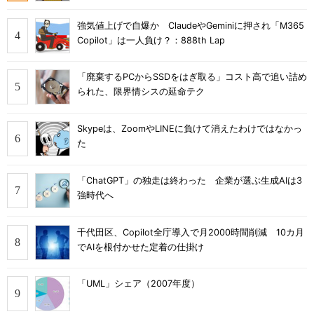
強気値上げで自爆か ClaudeやGeminiに押され「M365
Copilot」は一人負け？：888th Lap
「廃棄するPCからSSDをはぎ取る」コスト高で追い詰め
られた、限界情シスの延命テク
Skypeは、ZoomやLINEに負けて消えたわけではなかっ
た
「ChatGPT」の独走は終わった 企業が選ぶ生成AIは3
強時代へ
千代田区、Copilot全庁導入で月2000時間削減 10カ月
でAIを根付かせた定着の仕掛け
「UML」シェア（2007年度）