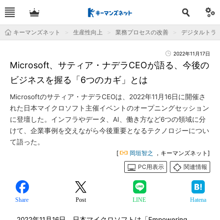
キーマンズネット
生産性向上
業務プロセスの改善
デジタルトラ
2022年11月17日
Microsoft、サティア・ナデラCEOが語る、今後の
ビジネスを握る「6つのカギ」とは
Microsoftのサティア・ナデラCEOは、2022年11月16日に開催さ
れた日本マイクロソフト主催イベントのオープニングセッション
に登壇した。インフラやデータ、AI、働き方など6つの領域に分
けて、企業事例を交えながら今後重要となるテクノロジーについ
て語った。
[
岡垣智之
，キーマンズネット]
PC用表示
関連情報
Share
Post
LINE
Hatena
2022年11月16日、日本マイクロソフトは「Empowering