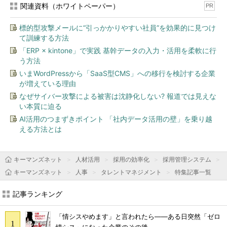
関連資料（ホワイトペーパー）
PR
標的型攻撃メールに“引っかかりやすい社員”を効果的に見つけ
て訓練する方法
「ERP × kintone」で実践 基幹データの入力・活用を柔軟に行
う方法
いまWordPressから「SaaS型CMS」への移行を検討する企業
が増えている理由
なぜサイバー攻撃による被害は沈静化しない? 報道では見えな
い本質に迫る
AI活用のつまずきポイント 「社内データ活用の壁」を乗り越
える方法とは
キーマンズネット
人材活用
採用の効率化
採用管理システム
キーマンズネット
人事
タレントマネジメント
特集記事一覧
記事ランキング
「情シスやめます」と言われたら――ある日突然「ゼロ