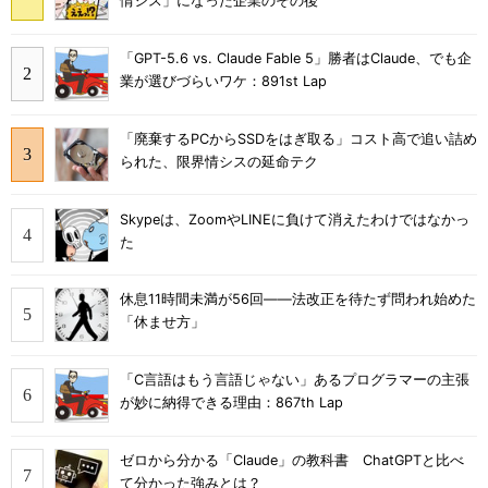
情シス」になった企業のその後
「GPT-5.6 vs. Claude Fable 5」勝者はClaude、でも企
業が選びづらいワケ：891st Lap
「廃棄するPCからSSDをはぎ取る」コスト高で追い詰め
られた、限界情シスの延命テク
Skypeは、ZoomやLINEに負けて消えたわけではなかっ
た
休息11時間未満が56回――法改正を待たず問われ始めた
「休ませ方」
「C言語はもう言語じゃない」あるプログラマーの主張
が妙に納得できる理由：867th Lap
ゼロから分かる「Claude」の教科書 ChatGPTと比べ
て分かった強みとは？