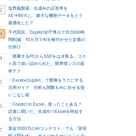
塩野義製薬、生成AIの正答率を
50→90％に 膨大な機密データをどう
最適化した？
千代田区、Copilot全庁導入で月2000時
間削減 10カ月でAIを根付かせた定着の
仕掛け
「廃棄するPCからSSDをはぎ取る」コス
ト高で追い詰められた、限界情シスの延
命テク
「Excel×Copilot」で業務をラクにする
活用ガイド 分析も関数もAIに任せる使
いこなし術
「Copilot in Excel」使ったことある？
読者に聞いた、生成AIでExcelを時短す
る方法
賞金1000万のAIコンテスト、でも「実現
性は問わず」 サイバーエージェントの