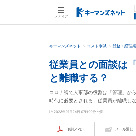
メディア
キーマンズネット
コスト削減
総務・経理
検索語を入力してください
従業員との面談は
と離職する？
コロナ禍で人事部の役割は「管理」か
時代に必要とされる、従業員が離職し
2023年01月24日 07時00分 公開
印刷／PDF
メール通知