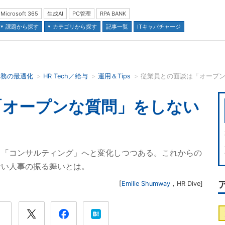
Microsoft 365
生成AI
PC管理
RPA BANK
課題から探す
カテゴリから探す
記事一覧
ITキャパチャージ
業務の最適化
HR Tech／給与
運用＆Tips
従業員との面談は「オープ
並び順：
「オープンな質問」をしない
ら「コンサルティング」へと変化しつつある。これからの
ない人事の振る舞いとは。
[
Emilie Shumway
，
HR Dive
]