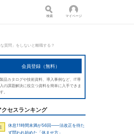
検索
マイページ
ンな質問」をしないと離職する？
コンテンツ：
会員登録（無料）
製品カタログや技術資料、導入事例など、IT導
入の課題解決に役立つ資料を簡単に入手できま
す。
アクセスランキング
休息11時間未満が56回――法改正を待た
ず問われ始めた「休ませ方」