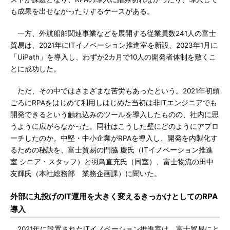
も成果を出せなかったりするケースがある。
一方、外航船舶関連事業などを展開する従業員数241人の富士
貿易は、2021年にITイノベーション推進室を新設、2023年1月に
「UiPath」を導入し、わずか2カ月で10人の開発者体制を敷くこ
とに成功した。
ただ、その中ではさまざまな苦労もあったという。2021年初頭
ごろにRPAをはじめて利用しはじめた当初は非ITエンジニアでも
開発できるという触れ込みのツールを導入したものの、社内に思
うように広がらなかった。同社はこうした壁にどのようにアプロ
ーチしたのか。中堅・中小企業がRPAを導入し、開発を内製化す
るための秘訣を、富士貿易の門脇 慶氏（ITイノベーション推進
室 シニア・スタッフ）と羽鳥直充氏（同室）、富士物流の田中
友輝氏（本社総務部 業務企画課）に聞いた。
外部に丸投げのIT運用を大きく変えるきっかけとしてのRPA
導入
2021年に設置されたITイノベーション推進室は、富士貿易にと