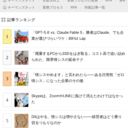
キーマンズネット
生産性向上
業務プロセスの改善
RPA
事例
キーマンズネット
業務プロセス
RPA
特集記事一覧
記事ランキング
「GPT-5.6 vs. Claude Fable 5」勝者はClaude、でも企
業が選びづらいワケ：891st Lap
「廃棄するPCからSSDをはぎ取る」コスト高で追い詰め
られた、限界情シスの延命テク
「情シスやめます」と言われたら――ある日突然「ゼロ
情シス」になった企業のその後
Skypeは、ZoomやLINEに負けて消えたわけではなかっ
た
DXはやる、情シスは増やさない――経営者はどう乗り
切るつもりなのか