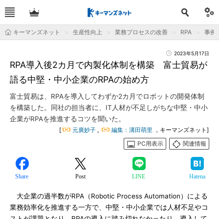
キーマンズネット
生産性向上
業務プロセスの改善
RPA
事例
2023年5月17日
RPA導入後2カ月で内製化体制を構築 富士貿易が
語る中堅・中小企業のRPAの始め方
富士貿易は、RPAを導入してわずか2カ月でロボットの開発体制
を構築した。同社の担当者に、IT人材が不足しがちな中堅・中小
企業がRPAを推進するコツを聞いた。
[
元廣妙子
,
編集：溝田萌里
，キーマンズネット]
PC用表示
関連情報
Share
Post
LINE
Hatena
大企業の過半数がRPA（Robotic Process Automation）による
業務効率化を推進する一方で、中堅・中小企業では人材不足やコ
ストが課題となり、RPAの導入に踏み切れなかったり、導入して