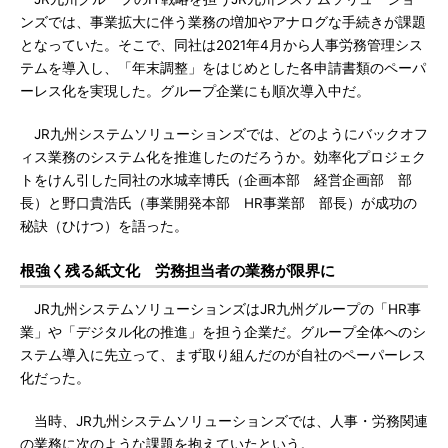
ンズでは、事業拡大に伴う業務の増加やアナログな手続きが課題
となっていた。そこで、同社は2021年4月から人事労務管理シス
テムを導入し、「年末調整」をはじめとした各申請書類のペーパ
ーレス化を実現した。グループ企業にも順次導入中だ。
JR九州システムソリューションズでは、どのようにバックオフ
ィス業務のシステム化を推進したのだろうか。効率化プロジェク
トをけん引した同社の水城幸博氏（企画本部 経営企画部 部
長）と野口貴浩氏（事業開発本部 HR事業部 部長）が成功の
秘訣（ひけつ）を語った。
根強く残る紙文化 労務担当者の業務が限界に
JR九州システムソリューションズはJR九州グループの「HR事
業」や「デジタル化の推進」を担う企業だ。グループ全体へのシ
ステム導入に先立って、まず取り組んだのが自社のペーパーレス
化だった。
当時、JR九州システムソリューションズでは、人事・労務関連
の業務に次のような課題を抱えていたという。