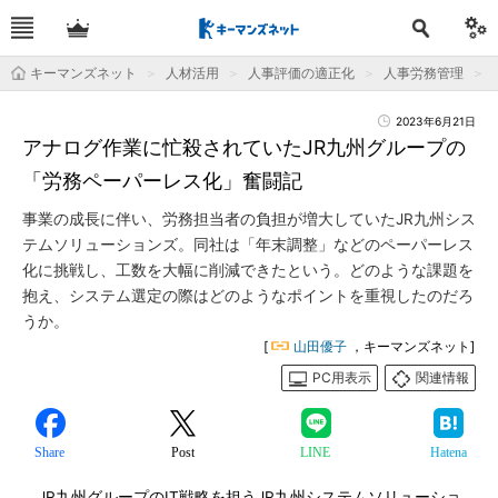
キーマンズネット
人材活用
人事評価の適正化
人事労務管理
2023年6月21日
アナログ作業に忙殺されていたJR九州グループの
「労務ペーパーレス化」奮闘記
事業の成長に伴い、労務担当者の負担が増大していたJR九州シス
テムソリューションズ。同社は「年末調整」などのペーパーレス
化に挑戦し、工数を大幅に削減できたという。どのような課題を
抱え、システム選定の際はどのようなポイントを重視したのだろ
うか。
[
山田優子
，キーマンズネット]
PC用表示
関連情報
Share
Post
LINE
Hatena
JR九州グループのIT戦略を担うJR九州システムソリューショ