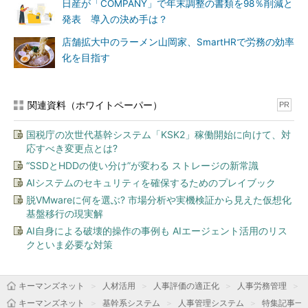
日産が「COMPANY」で年末調整の書類を98％削減と
発表 導入の決め手は？
店舗拡大中のラーメン山岡家、SmartHRで労務の効率
化を目指す
関連資料（ホワイトペーパー）
PR
国税庁の次世代基幹システム「KSK2」稼働開始に向けて、対
応すべき変更点とは?
“SSDとHDDの使い分け”が変わる ストレージの新常識
AIシステムのセキュリティを確保するためのプレイブック
脱VMwareに何を選ぶ? 市場分析や実機検証から見えた仮想化
基盤移行の現実解
AI自身による破壊的操作の事例も AIエージェント活用のリス
クといま必要な対策
キーマンズネット
人材活用
人事評価の適正化
人事労務管理
キーマンズネット
基幹系システム
人事管理システム
特集記事一