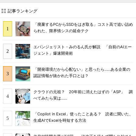
記事ランキング
「廃棄するPCからSSDをはぎ取る」コスト高で追い詰め
られた、限界情シスの延命テク
エバンジェリスト・みのるん氏が解説 「自前のAIエー
ジェント」爆速開発術
「開発環境だから心配ない」と思ったら……ある企業の
認証情報が抜かれた手口とは？
クラウドの元祖？ 20年前に消えたはずの「ASP」 調
べてみたら実は……
「Copilot in Excel」使ったことある？ 読者に聞いた、
生成AIでExcelを時短する方法