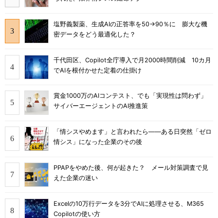
塩野義製薬、生成AIの正答率を50→90％に 膨大な機
密データをどう最適化した？
千代田区、Copilot全庁導入で月2000時間削減 10カ月
でAIを根付かせた定着の仕掛け
賞金1000万のAIコンテスト、でも「実現性は問わず」
サイバーエージェントのAI推進策
「情シスやめます」と言われたら――ある日突然「ゼロ
情シス」になった企業のその後
PPAPをやめた後、何が起きた？ メール対策調査で見
えた企業の迷い
Excelの10万行データを3分でAIに処理させる、M365
Copilotの使い方