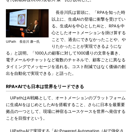
長谷川氏は冒頭に、「RPAを知った時
以上に、生成AIの登場に衝撃を受けてい
る。生成AIを中心としたAIと、RPAを中
心としたオートメーションを掛け算する
ことで、過去にできなかったことや、や
UiPath 長谷川 康一氏
りたかったことが実現できるようにな
る」と説明。「1000人の顧客に対して1000通りの文章を書き、
電子メールやチャットなど複数のチャネルで、顧客ごとに異なる
タイミングでメッセージを送れる。コスト削減ではなく価値の創
出を自動化で実現できる」と語った。
RPA×AIでも日本は世界をリードできる
UiPathはAI戦略として、オートメーションのプラットフォーム
に生成AIをはじめとしたAIを搭載すること、さらに日本を最重要
拠点の一つとして、現場に神宿るユースケースを世界へ発信する
ことを目指すという。
UiPath×AIで実現する「AI-Powered Automation（AIで強化さ