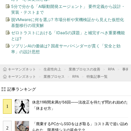
5分で分かる「AI駆動開発エージェント」 要件定義から設計・
実装・テストまで
脱VMwareに何を選ぶ? 市場分析や実機検証から見えた仮想化
基盤移行の現実解
ゼロトラストにおける「IDaaSの課題」と補完すべき重要機能
とは?
ソブリンAIの価値は? 国産サーバベンダーが貫く「安全と効
率」の設計思想
キーマンズネット
生産性向上
業務プロセスの改善
RPA
事例
キーマンズネット
業務プロセス
RPA
特集記事一覧
記事ランキング
休息11時間未満が56回――法改正を待たず問われ始めた
「休ませ方」
「廃棄するPCからSSDをはぎ取る」コスト高で追い詰め
られた、限界情シスの延命テク