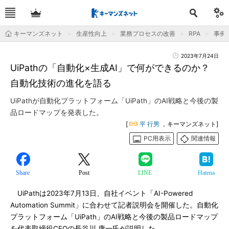
キーマンズネット
生産性向上
業務プロセスの改善
RPA
事例
2023年7月24日
UiPathの「自動化×生成AI」で何ができるのか？
自動化技術の進化を語る
UiPathが自動化プラットフォーム「UiPath」のAI戦略と今後の製
品ロードマップを発表した。
[
平 行男
，キーマンズネット]
PC用表示
関連情報
Share
Post
LINE
Hatena
UiPathは2023年7月13日、自社イベント「AI-Powered
Automation Summit」に合わせて記者説明会を開催した。自動化
プラットフォーム「UiPath」のAI戦略と今後の製品ロードマップ
を代表取締役CEOの長谷川 康一氏が説明した。