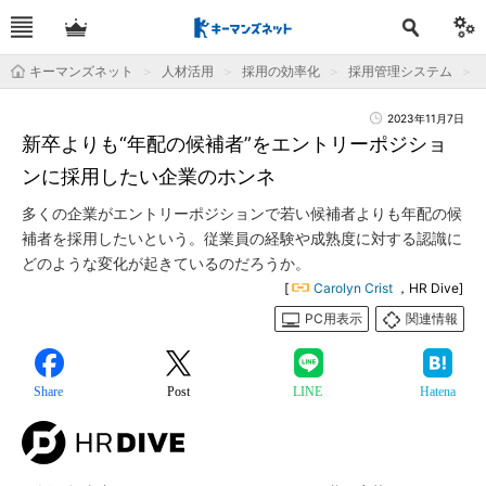
キーマンズネット
人材活用
採用の効率化
採用管理システム
2023年11月7日
新卒よりも“年配の候補者”をエントリーポジショ
ンに採用したい企業のホンネ
多くの企業がエントリーポジションで若い候補者よりも年配の候
補者を採用したいという。従業員の経験や成熟度に対する認識に
どのような変化が起きているのだろうか。
[
Carolyn Crist
，HR Dive]
PC用表示
関連情報
Share
Post
LINE
Hatena