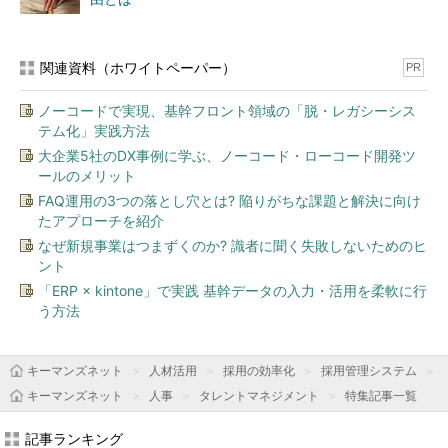
関連資料（ホワイトペーパー）
PR
ノーコードで実現、基幹フロント領域の「脱・レガシーシス
テム化」実践方法
大企業5社のDX事例に学ぶ、ノーコード・ローコード開発ツ
ールのメリット
FAQ運用の3つの落とし穴とは? 陥りがちな課題と解決に向け
たアプローチを紹介
なぜ新規事業はつまずくのか? 識者に聞く失敗しないためのヒ
ント
「ERP × kintone」で実践 基幹データの入力・活用を柔軟に行
う方法
キーマンズネット
人材活用
採用の効率化
採用管理システム
キーマンズネット
人事
タレントマネジメント
特集記事一覧
記事ランキング