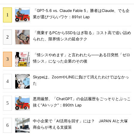
「GPT-5.6 vs. Claude Fable 5」勝者はClaude、でも企
業が選びづらいワケ：891st Lap
「廃棄するPCからSSDをはぎ取る」コスト高で追い詰め
られた、限界情シスの延命テク
「情シスやめます」と言われたら――ある日突然「ゼロ
情シス」になった企業のその後
Skypeは、ZoomやLINEに負けて消えたわけではなかっ
た
悪用厳禁、「ChatGPT」の会話履歴をごっそりとぶっこ
抜く“AIハック”：890th Lap
中小企業で「AI活用を回す」には？ JAPAN AIと大塚
商会らが考える支援策