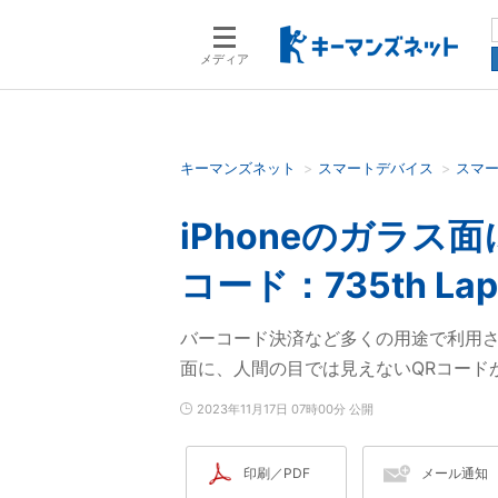
メディア
キーマンズネット
スマートデバイス
スマ
検索語を入力してください
iPhoneのガラス
コード：735th Lap
バーコード決済など多くの用途で利用され
面に、人間の目では見えないQRコード
2023年11月17日 07時00分 公開
印刷／PDF
メール通知