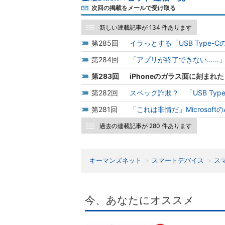
次回の掲載をメールで受け取る
新しい連載記事が 134 件あります
285
イラっとする「USB Type-
284
「アプリが終了できない……」Wi
283
iPhoneのガラス面に刻まれた
282
スペック詐欺？ 「USB Typ
281
「これは非情だ」Microsoft
過去の連載記事が 280 件あります
キーマンズネット
スマートデバイス
ス