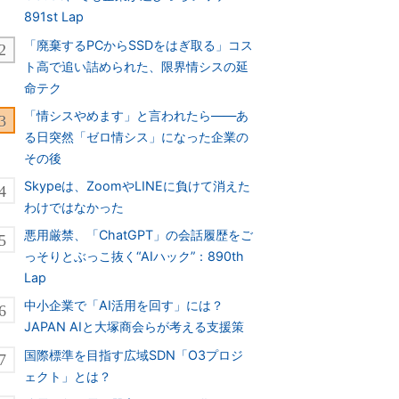
891st Lap
「廃棄するPCからSSDをはぎ取る」コス
ト高で追い詰められた、限界情シスの延
命テク
「情シスやめます」と言われたら――あ
る日突然「ゼロ情シス」になった企業の
その後
Skypeは、ZoomやLINEに負けて消えた
わけではなかった
悪用厳禁、「ChatGPT」の会話履歴をご
っそりとぶっこ抜く“AIハック”：890th
Lap
中小企業で「AI活用を回す」には？
JAPAN AIと大塚商会らが考える支援策
国際標準を目指す広域SDN「O3プロジ
ェクト」とは？