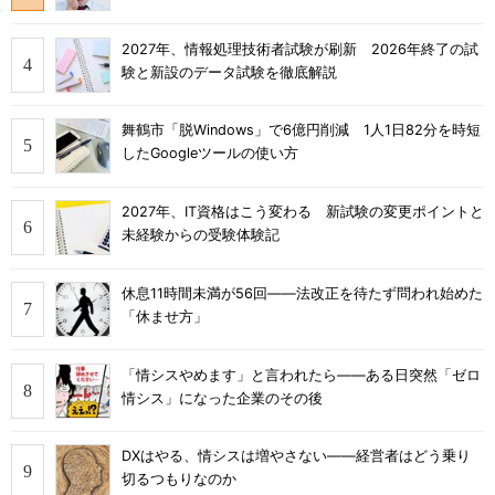
2027年、情報処理技術者試験が刷新 2026年終了の試
験と新設のデータ試験を徹底解説
舞鶴市「脱Windows」で6億円削減 1人1日82分を時短
したGoogleツールの使い方
2027年、IT資格はこう変わる 新試験の変更ポイントと
未経験からの受験体験記
休息11時間未満が56回――法改正を待たず問われ始めた
「休ませ方」
「情シスやめます」と言われたら――ある日突然「ゼロ
情シス」になった企業のその後
DXはやる、情シスは増やさない――経営者はどう乗り
切るつもりなのか