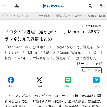
キーマンズネット
生産性向上
業務プロセスの改善
Office／Micro
2024年2月2日
「ログイン処理、癖が強い……」Microsoft 365プ
ラン別に見る課題まとめ
「Microsoft 365」は利用ユーザーが多いからこそ、課題も上が
りやすい。「『Microsoft 365』と『Google Workspace』の利用
状況（2024年）」の調査を基に、課題をプラン別に整理した。
[キーマンズネット]
PC用表示
Share
Post
LINE
Hatena
キーマンズネットのレギュラーコーナー「IT担当者300人に聞
きました」では、IT製品別の導入状況や、運用の課題、製品に対
する満足度など、アンケート調査を基に読者企業の実態を紹介し