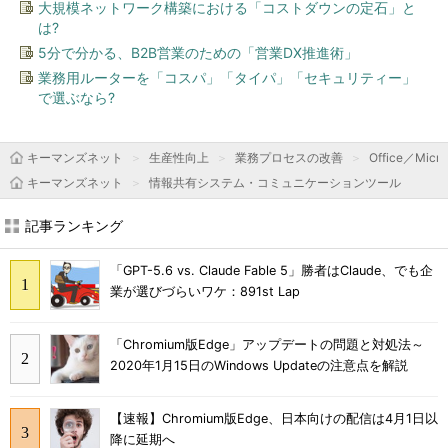
大規模ネットワーク構築における「コストダウンの定石」と
は?
5分で分かる、B2B営業のための「営業DX推進術」
業務用ルーターを「コスパ」「タイパ」「セキュリティー」
で選ぶなら?
キーマンズネット
生産性向上
業務プロセスの改善
Office／Micro
キーマンズネット
情報共有システム・コミュニケーションツール
記事ランキング
「GPT-5.6 vs. Claude Fable 5」勝者はClaude、でも企
業が選びづらいワケ：891st Lap
「Chromium版Edge」アップデートの問題と対処法～
2020年1月15日のWindows Updateの注意点を解説
【速報】Chromium版Edge、日本向けの配信は4月1日以
降に延期へ