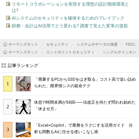
リモートコラボレーションを実現する理想の設計開発環境と
は?
AIシステムのセキュリティを確保するためのプレイブック
財務・会計はAI活用でどう変わる? 調査で見えた変革の道筋
キーマンズネット
セキュリティ
システムやデータの保護
FIDO
キーマンズネット
エンドポイントセキュリティ
シングルサインオン
記事ランキング
「廃棄するPCからSSDをはぎ取る」コスト高で追い詰め
られた、限界情シスの延命テク
休息11時間未満が56回――法改正を待たず問われ始めた
「休ませ方」
「Excel×Copilot」で業務をラクにする活用ガイド 分
析も関数もAIに任せる使いこなし術