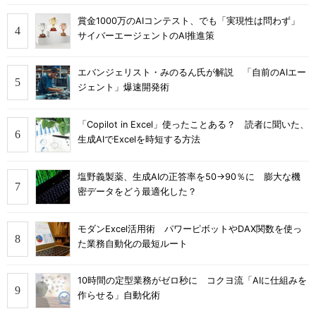
賞金1000万のAIコンテスト、でも「実現性は問わず」
サイバーエージェントのAI推進策
エバンジェリスト・みのるん氏が解説 「自前のAIエー
ジェント」爆速開発術
「Copilot in Excel」使ったことある？ 読者に聞いた、
生成AIでExcelを時短する方法
塩野義製薬、生成AIの正答率を50→90％に 膨大な機
密データをどう最適化した？
モダンExcel活用術 パワーピボットやDAX関数を使っ
た業務自動化の最短ルート
10時間の定型業務がゼロ秒に コクヨ流「AIに仕組みを
作らせる」自動化術