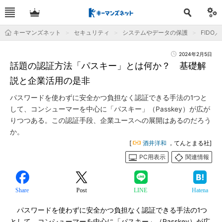
キーマンズネット
セキュリティ
システムやデータの保護
FIDO
2024年2月5日
話題の認証方法「パスキー」とは何か？ 基礎解
説と企業活用の是非
パスワードを使わずに安全かつ負担なく認証できる手法の1つと
して、コンシューマーを中心に「パスキー」（Passkey）が広が
りつつある。この認証手段、企業ユースへの展開はあるのだろう
か。
[
酒井洋和
，てんとまる社]
PC用表示
関連情報
Share
Post
LINE
Hatena
パスワードを使わずに安全かつ負担なく認証できる手法の1つ
として、コンシューマーを中心に「パスキー」（Passkey）が広