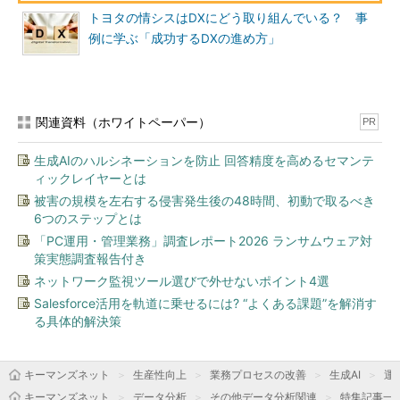
トヨタの情シスはDXにどう取り組んでいる？ 事
例に学ぶ「成功するDXの進め方」
関連資料（ホワイトペーパー）
PR
生成AIのハルシネーションを防止 回答精度を高めるセマンテ
ィックレイヤーとは
被害の規模を左右する侵害発生後の48時間、初動で取るべき
6つのステップとは
「PC運用・管理業務」調査レポート2026 ランサムウェア対
策実態調査報告付き
ネットワーク監視ツール選びで外せないポイント4選
Salesforce活用を軌道に乗せるには? “よくある課題”を解消す
る具体的解決策
キーマンズネット
生産性向上
業務プロセスの改善
生成AI
運用
キーマンズネット
データ分析
その他データ分析関連
特集記事一