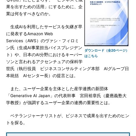
果を出すための活用」にするために、企
業は何をすべきなのか。
生成AIを利用したサービスを矢継ぎ早
に発表するAmazon Web
Services（AWS）のヴァシ・フィロミ
ン氏（生成AI事業担当バイスプレジデン
ダウンロード（全20ページ）
ト）や、日本のAI分野におけるキーパー
はこちら
ソンと言われるアクセンチュアの保科学
世氏（執行役員 ビジネスコンサルティング本部 AIグループ日
本統括 AIセンター長）の提言とは。
また、ユーザー企業を主体とした産学連携の新団体
「Generative AI Japan」の代表幹事 宮田裕章氏（慶應義塾大
学教授）が強調するユーザー企業の連携の重要性とは。
ベテランジャーナリストが、ビジネスで成果を出すためのヒン
トを探る。