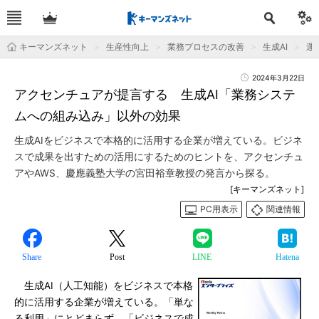
キーマンズネット
生産性向上
業務プロセスの改善
生成AI
運用
2024年3月22日
アクセンチュアが提言する 生成AI「業務システ
ムへの組み込み」以外の効果
生成AIをビジネスで本格的に活用する企業が増えている。ビジネ
スで成果を出すための活用にするためのヒントを、アクセンチュ
アやAWS、慶應義塾大学の宮田裕章教授の発言から探る。
[キーマンズネット]
PC用表示
関連情報
Share
Post
LINE
Hatena
生成AI（人工知能）をビジネスで本格
的に活用する企業が増えている。「単な
る利用」にとどまらず、「ビジネスで成