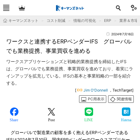
キーマンズネット
コスト削減
情報の可視化
ERP
業界＆市場
2024年7月16日
ワークスと連携するERPベンダーIFS グローバル
でも業務提携、事業買収を進める
ワークスアプリケーションズと戦略的業務提携を締結したIFS
は、グローバルでも業務提携、事業買収を進めており、着実にラ
インアップを拡充している。IFSの基本と事業戦略の一部を紹介
する。
[
Jim O'Donnell
，TechTarget]
PC用表示
関連情報
Share
Post
LINE
Hatena
グローバルで製造業の顧客を多く抱えるERPベンダーである
IFSは2024年7月10日、国内ERPベンダーのワークスアプリケー