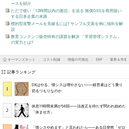
ースを紹介
ただで使い「12時間以内の復旧」を迫る 無償OSSを商用扱い
する日本企業の末路
標的型攻撃メールを見破るには? サンプル文面を例に傾向を解
説
教育コンテンツ販売特有の課題を解決 「学習管理システム」
の実力とは?
キーマンズネット
コスト削減
情報の可視化
ERP
業界＆市場
記事ランキング
DXはやる、情シスは増やさない――経営者はどう乗り
切るつもりなのか
休息11時間未満が56回――法改正を待たず問われ始めた
「休ませ方」
「情シスやめます」と言われたら――ある日突然「ゼロ