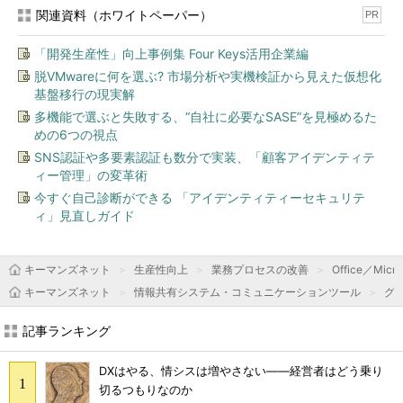
関連資料（ホワイトペーパー）
PR
「開発生産性」向上事例集 Four Keys活用企業編
脱VMwareに何を選ぶ? 市場分析や実機検証から見えた仮想化
基盤移行の現実解
多機能で選ぶと失敗する、“自社に必要なSASE”を見極めるた
めの6つの視点
SNS認証や多要素認証も数分で実装、「顧客アイデンティテ
ィー管理」の変革術
今すぐ自己診断ができる 「アイデンティティーセキュリテ
ィ」見直しガイド
キーマンズネット
生産性向上
業務プロセスの改善
Office／Micro
キーマンズネット
情報共有システム・コミュニケーションツール
グ
記事ランキング
DXはやる、情シスは増やさない――経営者はどう乗り
切るつもりなのか