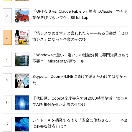
「GPT-5.6 vs. Claude Fable 5」勝者はClaude、でも企
業が選びづらいワケ：891st Lap
「情シスやめます」と言われたら――ある日突然「ゼロ
情シス」になった企業のその後
「Windowsの重い・遅い」の性能分析に専門知識はもう
不要？ Microsoftが新ツール
Skypeは、ZoomやLINEに負けて消えたわけではなかっ
た
千代田区、Copilot全庁導入で月2000時間削減 10カ月
でAIを根付かせた定着の仕掛け
シャドーAIを摘発するより「安全に使わせる」ーー本当
に必要な対応とは？