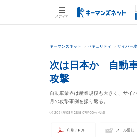
メディア
キーマンズネット
セキュリティ
サイバー
検索語を入力してください
次は日本か 自動
攻撃
自動車業界は産業規模も大きく、サイバ
月の攻撃事例を振り返る。
2024年08月28日 07時00分 公開
印刷／PDF
メール通知