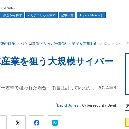
RPA BANK
課題から探す
カテゴリから探す
記事一覧
ITキャパチャージ
攻撃の対策
標的型攻撃／サイバー攻撃
業界＆市場動向
次は日本か 
並び順：
車産業を狙う大規模サイバー
ー攻撃で狙われた場合、損害は計り知れない。2024年6
[
David Jones
，
Cybersecurity Dive
]