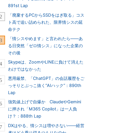
891st Lap
「廃棄するPCからSSDをはぎ取る」コス
ト高で追い詰められた、限界情シスの延
命テク
「情シスやめます」と言われたら――あ
る日突然「ゼロ情シス」になった企業の
その後
Skypeは、ZoomやLINEに負けて消えた
わけではなかった
悪用厳禁、「ChatGPT」の会話履歴をご
っそりとぶっこ抜く“AIハック”：890th
Lap
強気値上げで自爆か ClaudeやGemini
に押され「M365 Copilot」は一人負
け？：888th Lap
DXはやる、情シスは増やさない――経営
者はどう乗り切るつもりなのか