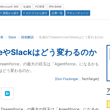
Microsoft 365
生成AI
PC管理
RPA BANK
課題から探す
カテゴリから探す
記事一覧
ITキャパチャージ
共有
Slack
技術解説
生成AIでSalesforceやSlackはどう変わるのか
並び順：
rceやSlackはどう変わるのか
Dreamforce」の最大の目玉は「Agentforce」になるかも
ackはどう変わるのか。
[
Don Fluckinger
，
TechTarget
]
Dreamforce」の最大の目玉は「Agentforce」になるか