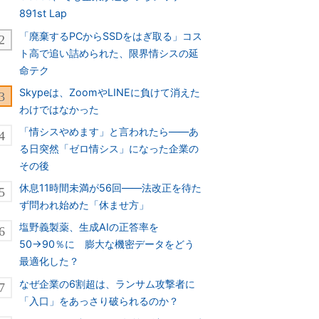
891st Lap
「廃棄するPCからSSDをはぎ取る」コス
ト高で追い詰められた、限界情シスの延
命テク
Skypeは、ZoomやLINEに負けて消えた
わけではなかった
「情シスやめます」と言われたら――あ
る日突然「ゼロ情シス」になった企業の
その後
休息11時間未満が56回――法改正を待た
ず問われ始めた「休ませ方」
塩野義製薬、生成AIの正答率を
50→90％に 膨大な機密データをどう
最適化した？
なぜ企業の6割超は、ランサム攻撃者に
「入口」をあっさり破られるのか？