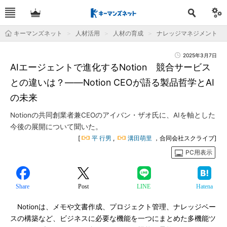
キーマンズネット
人材活用
人材の育成
ナレッジマネジメント
2025年3月7日
AIエージェントで進化するNotion 競合サービス
との違いは？――Notion CEOが語る製品哲学とAI
の未来
Notionの共同創業者兼CEOのアイバン・ザオ氏に、AIを軸とした
今後の展開について聞いた。
[
平 行男
,
溝田萌里
，合同会社スクライブ]
PC用表示
Share
Post
LINE
Hatena
Notionは、メモや文書作成、プロジェクト管理、ナレッジベー
スの構築など、ビジネスに必要な機能を一つにまとめた多機能ツ