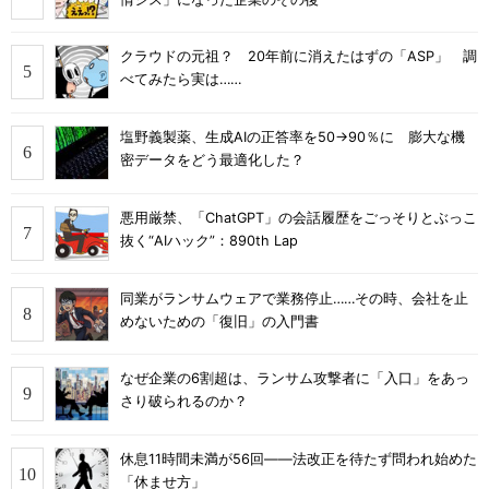
クラウドの元祖？ 20年前に消えたはずの「ASP」 調
べてみたら実は……
塩野義製薬、生成AIの正答率を50→90％に 膨大な機
密データをどう最適化した？
悪用厳禁、「ChatGPT」の会話履歴をごっそりとぶっこ
抜く“AIハック”：890th Lap
同業がランサムウェアで業務停止……その時、会社を止
めないための「復旧」の入門書
なぜ企業の6割超は、ランサム攻撃者に「入口」をあっ
さり破られるのか？
休息11時間未満が56回――法改正を待たず問われ始めた
「休ませ方」