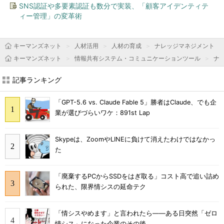
SNS認証や多要素認証も数分で実装、「顧客アイデンティテ
ィー管理」の変革術
キーマンズネット
人材活用
人材の育成
ナレッジマネジメント
キーマンズネット
情報共有システム・コミュニケーションツール
ナ
記事ランキング
「GPT-5.6 vs. Claude Fable 5」勝者はClaude、でも企
業が選びづらいワケ：891st Lap
Skypeは、ZoomやLINEに負けて消えたわけではなかっ
た
「廃棄するPCからSSDをはぎ取る」コスト高で追い詰め
られた、限界情シスの延命テク
「情シスやめます」と言われたら――ある日突然「ゼロ
情シス」になった企業のその後