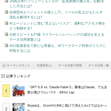
JR西日本ITソリューションズが「監視業務の属人化」を解消
した方法とは?
自律型AIエージェントの落とし穴、ツールの乱立がもたらす
混乱を解消するには?
AIエージェントに潜む“見えないリスク”、過剰なアクセス権を
どう制御する?
分析スピードもF1級 マクラーレンレーシングの成功を支える
データ活用基盤とは
AIの急速進化で新たな脅威も、AIワークロード特有のリスクに
対処するには
キーマンズネット
生産性向上
データ分析の実現
データ分析／解
記事ランキング
「GPT-5.6 vs. Claude Fable 5」勝者はClaude、でも企
業が選びづらいワケ：891st Lap
Skypeは、ZoomやLINEに負けて消えたわけではなかっ
た