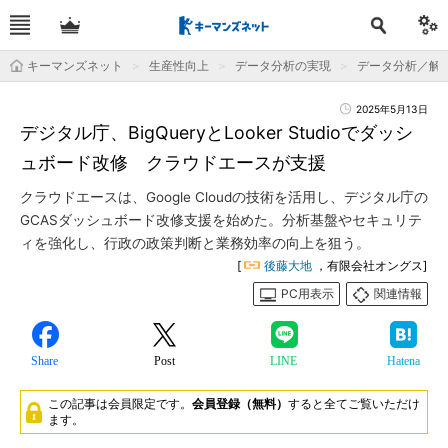
キーマンズネット
生産性向上
データ分析の実現
データ分析／解
2025年5月13日
デジタル庁、BigQueryとLooker Studioでダッシ
ュボード改修 クラウドエースが支援
クラウドエースは、Google Cloudの技術を活用し、デジタル庁の
GCASダッシュボード改修支援を始めた。分析基盤やセキュリテ
ィを強化し、行政の政策判断と業務効率の向上を狙う。
[
後藤大地
，有限会社オングス]
PC用表示
関連情報
Share
Post
LINE
Hatena
この記事は会員限定です。
会員登録（無料）
すると全てご覧いただけ
ます。