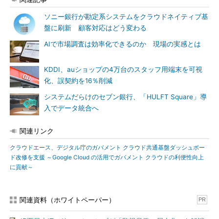
ソニー銀行が勘定系システムをクラウドネイティブ基
盤に刷新 顧客対応はどう変わる
AIで市場調査は効率化できるのか 現場の実感とは
KDDI、auショップの4万台のスタッフ用端末を可視
化、誤契約を16％削減
システムだらけのセブン銀行、「HULFT Square」導
入でデータ統合へ
関連リンク
クラウドエース、デジタル庁のガバメント クラウド共通基盤ダッシュボー
ド改修を支援 ～Google Cloud の活用でガバメント クラウドの利便性向上
に貢献～
関連資料（ホワイトペーパー）
PR