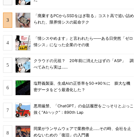
「廃棄するPCからSSDをはぎ取る」コスト高で追い詰め
られた、限界情シスの延命テク
「情シスやめます」と言われたら――ある日突然「ゼロ
情シス」になった企業のその後
クラウドの元祖？ 20年前に消えたはずの「ASP」 調
べてみたら実は……
塩野義製薬、生成AIの正答率を50→90％に 膨大な機
密データをどう最適化した？
悪用厳禁、「ChatGPT」の会話履歴をごっそりとぶっこ
抜く“AIハック”：890th Lap
同業がランサムウェアで業務停止……その時、会社を止
めないための「復旧」の入門書