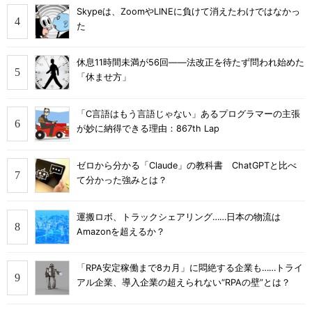
Skypeは、ZoomやLINEに負けて消えたわけではなかっ
た
休息11時間未満が56回――法改正を待たず問われ始めた
「休ませ方」
「C言語はもう言語じゃない」あるプログラマーの主張
が妙に納得できる理由：867th Lap
ゼロから分かる「Claude」の教科書 ChatGPTと比べ
て分かった強みとは？
運搬ロボ、トラックシェアリング……日本の物流は
Amazonを超えるか？
「RPA安定稼働まで8カ月」に悶絶する企業も……トライ
アル企業、導入企業の超えられない“RPAの壁”とは？