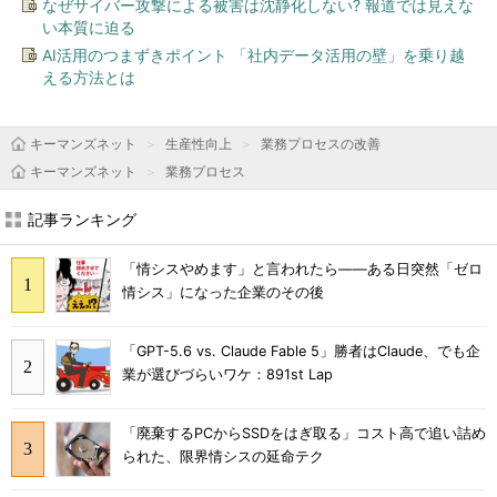
なぜサイバー攻撃による被害は沈静化しない? 報道では見えな
い本質に迫る
AI活用のつまずきポイント 「社内データ活用の壁」を乗り越
える方法とは
キーマンズネット
生産性向上
業務プロセスの改善
キーマンズネット
業務プロセス
記事ランキング
「情シスやめます」と言われたら――ある日突然「ゼロ
情シス」になった企業のその後
「GPT-5.6 vs. Claude Fable 5」勝者はClaude、でも企
業が選びづらいワケ：891st Lap
「廃棄するPCからSSDをはぎ取る」コスト高で追い詰め
られた、限界情シスの延命テク