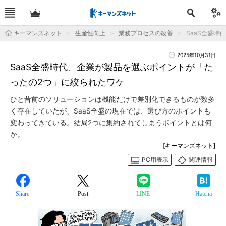
キーマンズネット
生産性向上
業務プロセスの改善
SaaS全盛
2025年10月31日
SaaS全盛時代、企業が製品を選ぶポイントが「た
ったの2つ」に絞られたワケ
ひと昔前のソリューションは機能だけで差別化できるものが数多
く存在していたが、SaaS全盛の現在では、選び方のポイントも
変わってきている。結局2つに集約されてしまうポイントとは何
か。
[キーマンズネット]
PC用表示
関連情報
Share
Post
LINE
Hatena