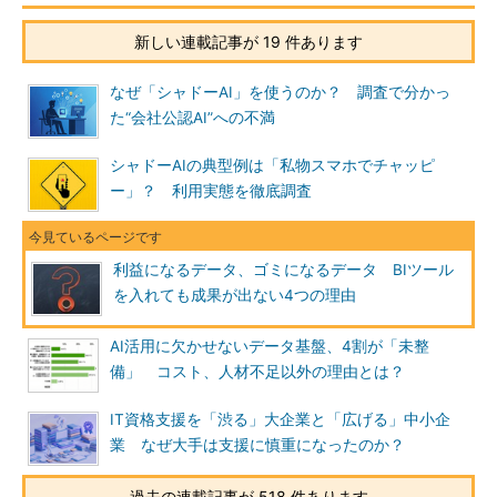
新しい連載記事が 19 件あります
なぜ「シャドーAI」を使うのか？ 調査で分かっ
た“会社公認AI”への不満
シャドーAIの典型例は「私物スマホでチャッピ
ー」？ 利用実態を徹底調査
利益になるデータ、ゴミになるデータ BIツール
を入れても成果が出ない4つの理由
AI活用に欠かせないデータ基盤、4割が「未整
備」 コスト、人材不足以外の理由とは？
IT資格支援を「渋る」大企業と「広げる」中小企
業 なぜ大手は支援に慎重になったのか？
過去の連載記事が 518 件あります