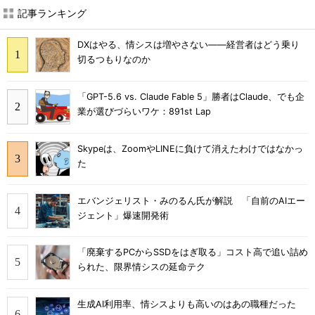
記事ランキング
DXはやる、情シスは増やさない――経営者はどう乗り
切るつもりなのか
「GPT-5.6 vs. Claude Fable 5」勝者はClaude、でも企
業が選びづらいワケ：891st Lap
Skypeは、ZoomやLINEに負けて消えたわけではなかっ
た
エバンジェリスト・みのるん氏が解説 「自前のAIエー
ジェント」爆速開発術
「廃棄するPCからSSDをはぎ取る」コスト高で追い詰め
られた、限界情シスの延命テク
生成AI利用率、情シスよりも高いのはあの職種だった