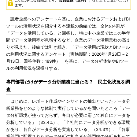
この記事は会員限定です。
会員登録（無料）
すると全てご覧いただけ
ます。
読者企業へのアンケートを基に、企業におけるデータおよびBI
ツールの活用状況を紹介する本連載の前編では、全体の4割が
「データを活用している」と回答し、特に中小企業ではこの半年
間でデータ活用率が急増するなど、企業のデータ活用意欲の高ま
りが見えた。後編では引き続き、「データ活用の現状とBIツール
の利用状況に関するアンケート（実施期間：2026年1月28日～2
月13日、回答件数：189件）」を基に、データ分析体制やBIツー
ルの利用状況を深掘りする。
専門部署だけがデータ分析業務に当たる？ 民主化状況を調
査
はじめに、レポート作成やインサイトの抽出といったデータ分
析業務をどのような体制で実行しているかを聞いたところ「デー
タ分析環境が整っておらず、各自が必要に応じて独自にデータを
分析している」（32.4%）、「全社的にデータ分析ができる環境
があり、各自がデータ分析を実施している」（24.3%）、「各事
業部門に配置されたデータ分析の担当者が部門内の分析を担って