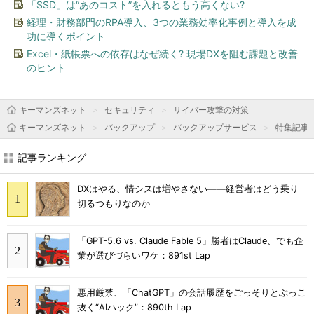
「SSD」は“あのコスト”を入れるともう高くない?
経理・財務部門のRPA導入、3つの業務効率化事例と導入を成
功に導くポイント
Excel・紙帳票への依存はなぜ続く? 現場DXを阻む課題と改善
のヒント
キーマンズネット
セキュリティ
サイバー攻撃の対策
キーマンズネット
バックアップ
バックアップサービス
特集記事
記事ランキング
DXはやる、情シスは増やさない――経営者はどう乗り
切るつもりなのか
「GPT-5.6 vs. Claude Fable 5」勝者はClaude、でも企
業が選びづらいワケ：891st Lap
悪用厳禁、「ChatGPT」の会話履歴をごっそりとぶっこ
抜く“AIハック”：890th Lap