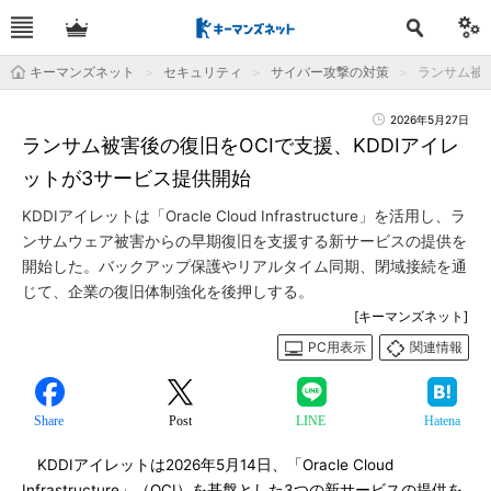
キーマンズネット
セキュリティ
サイバー攻撃の対策
ランサム被害
2026年5月27日
ランサム被害後の復旧をOCIで支援、KDDIアイレ
ットが3サービス提供開始
KDDIアイレットは「Oracle Cloud Infrastructure」を活用し、ラ
ンサムウェア被害からの早期復旧を支援する新サービスの提供を
開始した。バックアップ保護やリアルタイム同期、閉域接続を通
じて、企業の復旧体制強化を後押しする。
[キーマンズネット]
PC用表示
関連情報
Share
Post
LINE
Hatena
KDDIアイレットは2026年5月14日、「Oracle Cloud
Infrastructure」（OCI）を基盤とした3つの新サービスの提供を