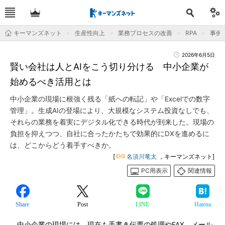
キーマンズネット
生産性向上
業務プロセスの改善
RPA
事例
2026年6月5日
賢い会社は人とAIをこう切り分ける 中小企業が
始めるべき活用とは
中小企業の現場に根強く残る「紙への転記」や「Excelでの数字
管理」。生成AIの登場により、大規模なシステム投資なしでも、
それらの業務を着実にデジタル化できる時代が到来した。現場の
負担を抑えつつ、自社に合ったかたちで効果的にDXを進めるに
は、どこからどう着手すべきか。
[
名須川竜太
，キーマンズネット]
PC用表示
関連情報
Share
Post
LINE
Hatena
中小企業の現場には、現在も手書き伝票の処理やFAX、メール