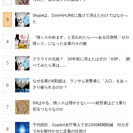
Skypeは、ZoomやLINEに負けて消えたわけではなかっ
た
「情シスやめます」と言われたら――ある日突然「ゼロ
情シス」になった企業のその後
クラウドの元祖？ 20年前に消えたはずの「ASP」 調
べてみたら実は……
なぜ企業の6割超は、ランサム攻撃者に「入口」をあっ
さり破られるのか？
DXはやる、情シスは増やさない――経営者はどう乗り
切るつもりなのか
千代田区、Copilot全庁導入で月2000時間削減 10カ月
でAIを根付かせた定着の仕掛け