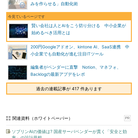
みを作らせる」自動化術
賢い会社は人とAIをこう切り分ける 中小企業が
始めるべき活用とは
200円Googleアドオン、kintone AI、SaaS連携 中
小企業でも自動化が進む注目ITツール
編集者がベンダーに直撃 Notion、マネフォ、
Backlogの最新アプデをレポ
過去の連載記事が 417 件あります
関連資料（ホワイトペーパー）
PR
ソブリンAIの価値は? 国産サーバベンダーが貫く「安全と効
率」の設計思想