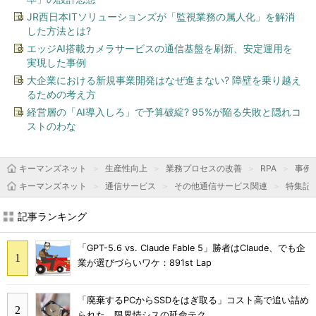
JR西日本ITソリューションズが「監視業務の属人化」を解消
した方法とは?
エッジAI搭載カメラサービスの通信基盤を刷新、安定運用を
実現した事例
大企業における新規事業開発はなぜ進まない? 障壁を乗り越え
るための考え方
経営層の「AI導入しろ」で予算破綻? 95%が陥る失敗と隠れコ
ストのわな
キーマンズネット
生産性向上
業務プロセスの改善
RPA
事例
キーマンズネット
通信サービス
その他通信サービス関連
特集記
記事ランキング
「GPT-5.6 vs. Claude Fable 5」勝者はClaude、でも企
業が選びづらいワケ：891st Lap
「廃棄するPCからSSDをはぎ取る」コスト高で追い詰め
られた、限界情シスの延命テク