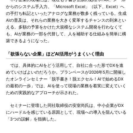
からのシステム手入力、「Microsoft Excel」（以下、Excel）へ
の手打ち転記といったアナログな業務が数多く残っている。生成
AIの普及は、それらの業務を大きく変革するチャンスの到来とい
える。多額の予算をかけた大規模なシステム開発を行わなくて
も、AIが業務の一部を代替して、人を補助する仕組みを簡単に構
築できるようになった。
「欲張らない企業」ほどAI活用がうまくいく理由
では、具体的にAIをどう活用して、自社に合った形でDXを進
めていけばよいのだろうか。プランベースが2026年5月に開催し
たオンラインセミナー「脱手書き！脱エクセル！AIで始めるDX
の最初の一歩」では、AIを使って現場の業務を着実に変えていく
ための実践的なアプローチが示された。
セミナーに登壇した同社取締役の安室尚氏は、中小企業がDX
にハードルを感じている原因として、現場への導入を阻んでいる
「3つの誤解」を指摘した。