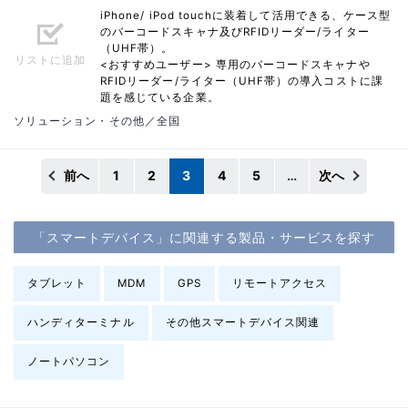
iPhone/ iPod touchに装着して活用できる、ケース型
のバーコードスキャナ及びRFIDリーダー/ライター
（UHF帯）。
リストに追加
<おすすめユーザー> 専用のバーコードスキャナや
RFIDリーダー/ライター（UHF帯）の導入コストに課
題を感じている企業。
ソリューション・その他／全国
前へ
1
2
3
4
5
…
次へ
「スマートデバイス」に関連する製品・サービスを探す
タブレット
MDM
GPS
リモートアクセス
ハンディターミナル
その他スマートデバイス関連
ノートパソコン