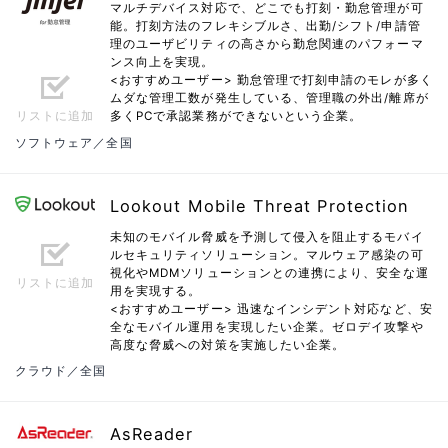
マルチデバイス対応で、どこでも打刻・勤怠管理が可
能。打刻方法のフレキシブルさ、出勤/シフト/申請管
理のユーザビリティの高さから勤怠関連のパフォーマ
ンス向上を実現。
<おすすめユーザー> 勤怠管理で打刻申請のモレが多く
ムダな管理工数が発生している、管理職の外出/離席が
リストに追加
多くPCで承認業務ができないという企業。
ソフトウェア／全国
Lookout Mobile Threat Protection
未知のモバイル脅威を予測して侵入を阻止するモバイ
ルセキュリティソリューション。マルウェア感染の可
視化やMDMソリューションとの連携により、安全な運
リストに追加
用を実現する。
<おすすめユーザー> 迅速なインシデント対応など、安
全なモバイル運用を実現したい企業。ゼロデイ攻撃や
高度な脅威への対策を実施したい企業。
クラウド／全国
AsReader