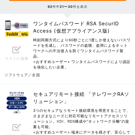
92
件中
21〜30
件を表示
ワンタイムパスワード RSA SecurID
Access (仮想アプライアンス版)
時刻同期方式により60秒ごとに1度しか使えないパスワ
ードを生成し、パスワードの盗聴、盗用によるネット
ワークへの不法侵入を防ぐワンタイムパスワード製
品。
リストに追加
<おすすめユーザー> ワンタイムパスワードにより認証
を強化したい企業。
ソフトウェア／全国
セキュアリモート接続 「テレワークRAソ
リューション」
3つのセキュアなリモート接続環境を用意することで、
さまざまなニーズに対応可能なリモートアクセスソリ
ューション。VDI、RDS構成や“ネットワーク分離”の提
案も可能。
<おすすめユーザー> 端末にデータを残さず、安心して