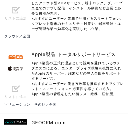
したクラウド型MDMサービス。端末ロック、グループ
単位でのアプリ配信、インストール制御など企業に必
要な機能が充実。
リストに追加
<おすすめユーザー> 業務で利用するスマートフォン、
タブレット端末のセキュリティ対策や、端末管理・ユ
ーザ管理作業の効率化を実現したい企業。
クラウド／全国
Apple製品 トータルサポートサービス
Apple製品の正式代理店として認可を受けているウチ
ダエスコによる、エンタープライズ環境も視野に入れ
たAppleのサーバー、端末などの導入全般をサポート
するサービス。
<おすすめユーザー> 働き方改革を推進する上でタブレ
ット・スマートフォンの必要性を感じている方。
Apple製品の管理をしたい情シス・総務・経営層。
リストに追加
ソリューション・その他／全国
GEOCRM.com