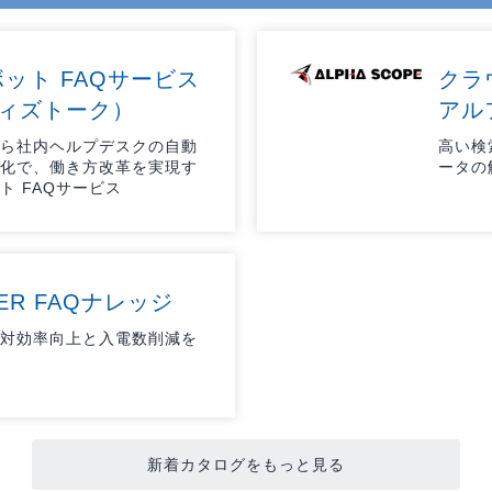
リティ
ボット FAQサービス
ター
クラ
（ウィズトーク）
アル
ら社内ヘルプデスクの自動
高い検
ク機器
化で、働き方改革を実現す
ータの
ト FAQサービス
LER FAQナレッジ
ス
対効率向上と入電数削減を
新着カタログをもっと見る