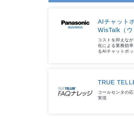
ョンツール
ョンツール
物理セキュリティ
物理セキュ
データセンター
AIチャット
データセン
WisTalk
サーバー
サーバー
コストを抑えなが
ネットワーク機器
ネットワー
化による業務効率
運用管理
るAIチャットボッ
運用管理
ストレージ
ストレージ
PCソフト
PCソフト
TRUE TEL
通信サービス
通信サービ
開発
開発
コールセンタの応
実現
仮想化
仮想化
メール
メール
Web構築
Web構築