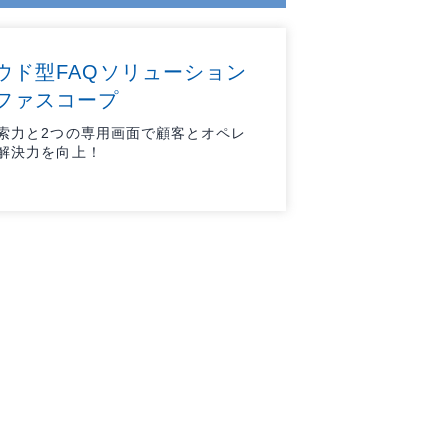
ウド型FAQソリューション
ファスコープ
索力と2つの専用画面で顧客とオペレ
解決力を向上！