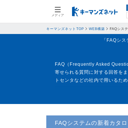
メディア
スマートデバイス
スマートデ
人事
人事
キーマンズネットTOP
WEB構築
FAQシス
業務プロセス
業務プロセ
「FAQシ
検索語を入力してください
基幹系システム
基幹系シス
ネットワークセキュリティ
ネットワー
FAQ（Frequently Ask
データ分析
データ分析
寄せられる質問に対する回答をま
PC
PC
トセンタなどの社内で用いるため
情報システム
情報システ
エンドポイントセキュリティ
エンドポイ
バックアップ
バックアッ
オフィス機器
オフィス機
FAQシステムの新着カタロ
情報共有システム・コミュニケーシ
情報共有シ