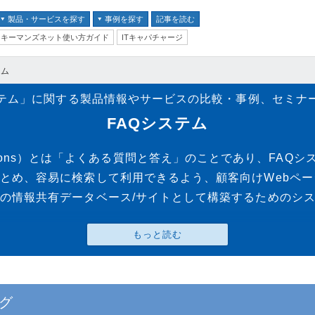
製品・サービスを探す
事例を探す
記事を読む
キーマンズネット使い方ガイド
ITキャパチャージ
バイス
テム
ス
ステム」に関する製品情報やサービスの比較・事例、セミナ
並び順：
テム
FAQシステム
クセキュリティ
ed Questions）とは「よくある質問と答え」のことであり、F
とめ、容易に検索して利用できるよう、顧客向けWebペ
の情報共有データベース/サイトとして構築するためのシ
ム
ントセキュリティ
プ
器
グ
ステム・コミュニケーシ