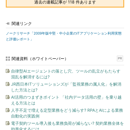
過去の連載記事が 118 件あります
関連リンク
ノークリサーチ「2009年版中堅・中小企業のITアプリケーション利用実態
と評価レポート」
関連資料（ホワイトペーパー）
PR
自律型AIエージェントの落とし穴、ツールの乱立がもたらす
混乱を解消するには?
JR西日本ITソリューションズが「監視業務の属人化」を解消
した方法とは?
AI活用のつまずきポイント 「社内データ活用の壁」を乗り越
える方法とは
人手不足で増える定型業務をどう減らす? RPAとAIによる業務
自動化の実践例
電子契約ツール導入後も業務負荷が減らない? 契約業務全体を
効率化するには