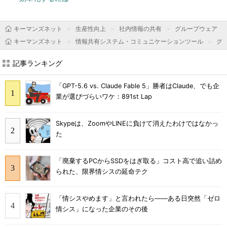
キーマンズネット
生産性向上
社内情報の共有
グループウェア
キーマンズネット
情報共有システム・コミュニケーションツール
グ
記事ランキング
「GPT-5.6 vs. Claude Fable 5」勝者はClaude、でも企
業が選びづらいワケ：891st Lap
Skypeは、ZoomやLINEに負けて消えたわけではなかっ
た
「廃棄するPCからSSDをはぎ取る」コスト高で追い詰め
られた、限界情シスの延命テク
「情シスやめます」と言われたら――ある日突然「ゼロ
情シス」になった企業のその後