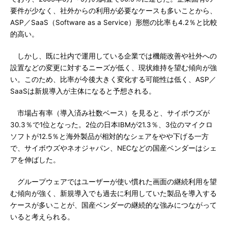
要件が少なく、社外からの利用が必要なケースも多いことから、
ASP／SaaS（Software as a Service）形態の比率も4.2％と比較
的高い。
しかし、既に社内で運用している企業では機能改善や社外への
設置などの変更に対するニーズが低く、現状維持を望む傾向が強
い。このため、比率が今後大きく変化する可能性は低く、ASP／
SaaSは新規導入が主体になると予想される。
市場占有率（導入済み社数ベース）を見ると、サイボウズが
30.3％で1位となった。2位の日本IBMが21.3％、3位のマイクロ
ソフトが12.5％と海外製品が相対的なシェアをやや下げる一方
で、サイボウズやネオジャパン、NECなどの国産ベンダーはシェ
アを伸ばした。
グループウェアではユーザーが使い慣れた画面の継続利用を望
む傾向が強く、新規導入でも過去に利用していた製品を導入する
ケースが多いことが、国産ベンダーの継続的な強みにつながって
いると考えられる。