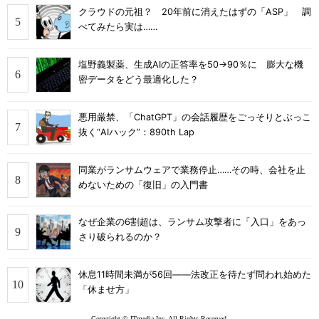
クラウドの元祖？ 20年前に消えたはずの「ASP」 調
べてみたら実は……
塩野義製薬、生成AIの正答率を50→90％に 膨大な機
密データをどう最適化した？
悪用厳禁、「ChatGPT」の会話履歴をごっそりとぶっこ
抜く“AIハック”：890th Lap
同業がランサムウェアで業務停止……その時、会社を止
めないための「復旧」の入門書
なぜ企業の6割超は、ランサム攻撃者に「入口」をあっ
さり破られるのか？
休息11時間未満が56回――法改正を待たず問われ始めた
「休ませ方」
Copyright © ITmedia Inc. All Rights Reserved.