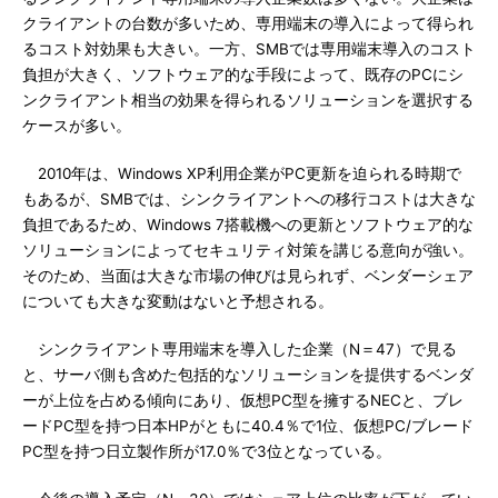
クライアントの台数が多いため、専用端末の導入によって得られ
るコスト対効果も大きい。一方、SMBでは専用端末導入のコスト
負担が大きく、ソフトウェア的な手段によって、既存のPCにシ
ンクライアント相当の効果を得られるソリューションを選択する
ケースが多い。
2010年は、Windows XP利用企業がPC更新を迫られる時期で
もあるが、SMBでは、シンクライアントへの移行コストは大きな
負担であるため、Windows 7搭載機への更新とソフトウェア的な
ソリューションによってセキュリティ対策を講じる意向が強い。
そのため、当面は大きな市場の伸びは見られず、ベンダーシェア
についても大きな変動はないと予想される。
シンクライアント専用端末を導入した企業（N＝47）で見る
と、サーバ側も含めた包括的なソリューションを提供するベンダ
ーが上位を占める傾向にあり、仮想PC型を擁するNECと、ブレ
ードPC型を持つ日本HPがともに40.4％で1位、仮想PC/ブレード
PC型を持つ日立製作所が17.0％で3位となっている。