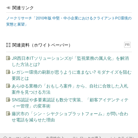
関連リンク
ノークリサーチ「2010年版 中堅・中小企業におけるクライアントPC環境の
実態と展望」
関連資料（ホワイトペーパー）
PR
JR西日本ITソリューションズが「監視業務の属人化」を解消
した方法とは?
レガシー環境の刷新が思うように進まない? モダナイズを阻む
要因とは
あらゆる業種の「おもしろ案件」から、自社に合致した入札
案件を見つける方法
SNS認証や多要素認証も数分で実装、「顧客アイデンティテ
ィー管理」の変革術
藤沢市の「シン・シヤクショプラットフォーム」が問い合わ
せ電話を減らせた理由