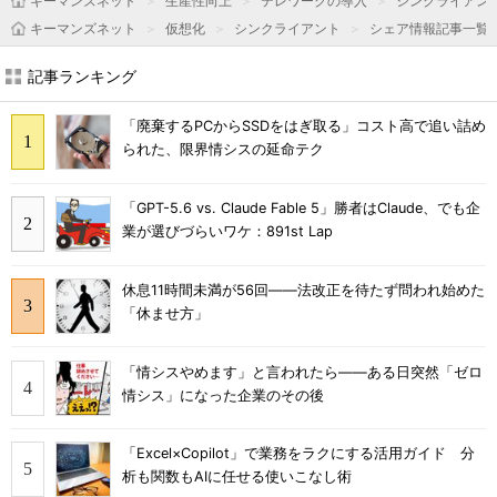
キーマンズネット
生産性向上
テレワークの導入
シンクライアン
キーマンズネット
仮想化
シンクライアント
シェア情報記事一覧
記事ランキング
「廃棄するPCからSSDをはぎ取る」コスト高で追い詰め
られた、限界情シスの延命テク
「GPT-5.6 vs. Claude Fable 5」勝者はClaude、でも企
業が選びづらいワケ：891st Lap
休息11時間未満が56回――法改正を待たず問われ始めた
「休ませ方」
「情シスやめます」と言われたら――ある日突然「ゼロ
情シス」になった企業のその後
「Excel×Copilot」で業務をラクにする活用ガイド 分
析も関数もAIに任せる使いこなし術