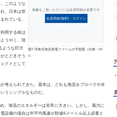
む。このような
画像をご覧いただくには会員登録が必要です
られ、日本は世
恵まれている。
会員登録(無料)・ログイン
利用する術は
がようやく、現
るような巨大
図1 浮体式海流発電ファームの予想図（出典：IH
手がとどきそう
I）
ジェクトとして
が考えられてきた。基本は、どれも海流をプロペラや水
というシンプルなものだ。
ため、海流のエネルギーは非常に大きい。しかし、風力に
電設備の場合は年平均風速が秒速6メートル以上必要と