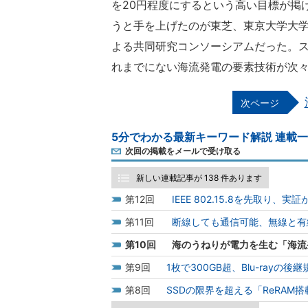
を20円程度にするという高い目標が掲
うと手を上げたのが東芝、東京大学大学
よる共同研究コンソーシアムだった。ス
れまでにない海流発電の要素技術が次
5分でわかる最新キーワード解説 連載
次回の掲載をメールで受け取る
新しい連載記事が 138 件あります
12
IEEE 802.15.8を先取り
11
断線しても通信可能、無線と有
10
海のうねりが電力を生む「海流
9
1枚で300GB超、Blu-rayの後継規
8
SSDの限界を超える「ReRAM搭