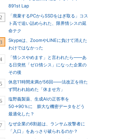
891st Lap
「廃棄するPCからSSDをはぎ取る」コス
ト高で追い詰められた、限界情シスの延
命テク
Skypeは、ZoomやLINEに負けて消えた
わけではなかった
「情シスやめます」と言われたら――あ
る日突然「ゼロ情シス」になった企業の
その後
休息11時間未満が56回――法改正を待た
ず問われ始めた「休ませ方」
塩野義製薬、生成AIの正答率を
50→90％に 膨大な機密データをどう
最適化した？
なぜ企業の6割超は、ランサム攻撃者に
「入口」をあっさり破られるのか？