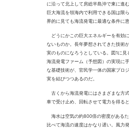
に沿って北上して房総半島沖で東に進
巨大海流を領海内で利用できる国は限
界的に見ても海流発電に最適な条件に
どうにかこの巨大エネルギーを有効に
ないものか。長年夢想されてきた技術
実のものになろうとしている。図1に見
海流発電ファーム（予想図）の実現に
な基礎技術が、官民学一体の国家プロ
実を結びつつあるのだ。
古くから海流発電にはさまざまな方式
車で受け止め、回転させて電力を得る
海水は空気の約800倍の密度がある
比べて海流の速度はかなり遅い。風力発