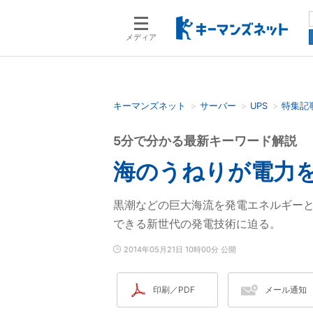
メディア
キーマンズネット
サーバー
UPS
特集記
検索語を入力してください
5分で分かる最新キーワード解説
海のうねりが電力
黒潮などの巨大海流を発電エネルギーと
できる新世代の発電技術に迫る。
2014年05月21日 10時00分 公開
印刷／PDF
メール通知