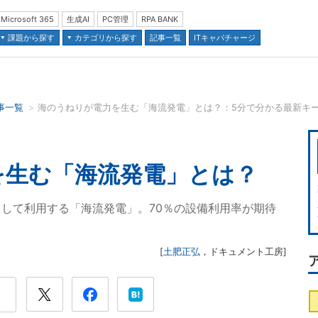
Microsoft 365
生成AI
PC管理
RPA BANK
課題から探す
カテゴリから探す
記事一覧
ITキャパチャージ
事一覧
海のうねりが電力を生む「海流発電」とは？：5分で分かる最新キ
並び順：
を生む「海流発電」とは？
して利用する「海流発電」。70％の設備利用率が期待
[
土肥正弘
，
ドキュメント工房
]