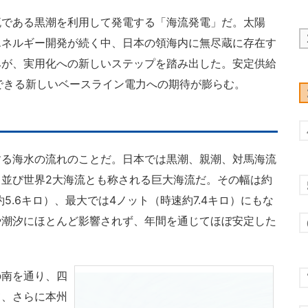
である黒潮を利用して発電する「海流発電」だ。太陽
エネルギー開発が続く中、日本の領海内に無尽蔵に存在す
みが、実用化への新しいステップを踏み出した。安定供給
できる新しいベースライン電力への期待が膨らむ。
る海水の流れのことだ。日本では黒潮、親潮、対馬海流
並び世界2大海流とも称される巨大海流だ。その幅は約
5.6キロ）、最大では4ノット（時速約7.4キロ）にもな
や潮汐にほとんど影響されず、年間を通じてほぼ安定した
南を通り、四
て、さらに本州