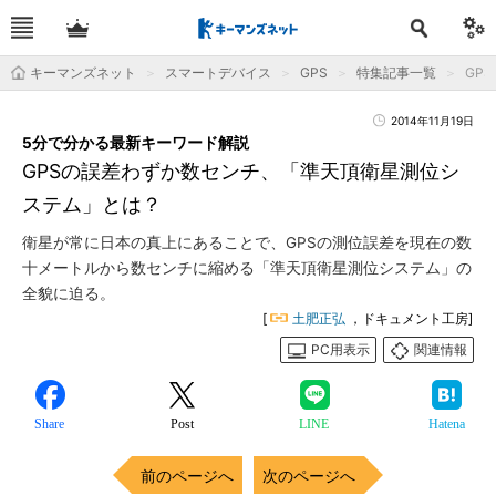
キーマンズネット
スマートデバイス
GPS
特集記事一覧
GP
2014年11月19日
5分で分かる最新キーワード解説
GPSの誤差わずか数センチ、「準天頂衛星測位シ
ステム」とは？
衛星が常に日本の真上にあることで、GPSの測位誤差を現在の数
十メートルから数センチに縮める「準天頂衛星測位システム」の
全貌に迫る。
[
土肥正弘
，ドキュメント工房]
PC用表示
関連情報
Share
Post
LINE
Hatena
前のページへ
次のページへ