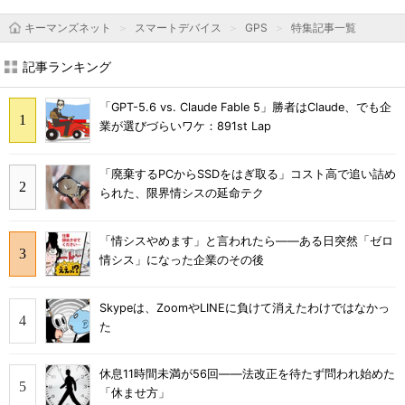
キーマンズネット
スマートデバイス
GPS
特集記事一覧
記事ランキング
「GPT-5.6 vs. Claude Fable 5」勝者はClaude、でも企
業が選びづらいワケ：891st Lap
「廃棄するPCからSSDをはぎ取る」コスト高で追い詰め
られた、限界情シスの延命テク
「情シスやめます」と言われたら――ある日突然「ゼロ
情シス」になった企業のその後
Skypeは、ZoomやLINEに負けて消えたわけではなかっ
た
休息11時間未満が56回――法改正を待たず問われ始めた
「休ませ方」