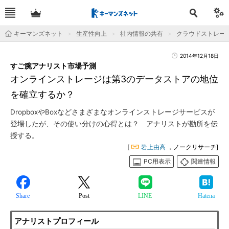
キーマンズネット
生産性向上
社内情報の共有
クラウドストレー
2014年12月18日
すご腕アナリスト市場予測
オンラインストレージは第3のデータストアの地位
を確立するか？
DropboxやBoxなどさまざまなオンラインストレージサービスが
登場したが、その使い分けの心得とは？ アナリストが勘所を伝
授する。
[
岩上由高
，ノークリサーチ]
PC用表示
関連情報
Share
Post
LINE
Hatena
アナリストプロフィール