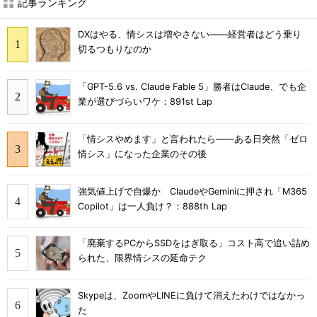
記事ランキング
DXはやる、情シスは増やさない――経営者はどう乗り
切るつもりなのか
「GPT-5.6 vs. Claude Fable 5」勝者はClaude、でも企
業が選びづらいワケ：891st Lap
「情シスやめます」と言われたら――ある日突然「ゼロ
情シス」になった企業のその後
強気値上げで自爆か ClaudeやGeminiに押され「M365
Copilot」は一人負け？：888th Lap
「廃棄するPCからSSDをはぎ取る」コスト高で追い詰め
られた、限界情シスの延命テク
Skypeは、ZoomやLINEに負けて消えたわけではなかっ
た