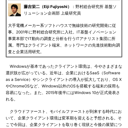
藤吉栄二（Eiji Fujiyoshi）
：野村総合研究所 基盤ソ
リューション企画部 上級研究員
大手電機メーカー系ソフトハウスで無線技術の研究開発に従
事。2001年に野村総合研究所に入社。IT基盤イノベーション
事業本部でIT動向の調査と分析を行うITアナリスト集団に所
属。専門はクライアント端末、ネットワークの先進技術動向調
査と企業活用研究。
Windowsが基本であったクライアント環境は、今やさまざまな
選択肢が広がっている。近年は、企業におけるSaaS（Software
as a Service）やシンクライアントの導入が拡大しており、OS X
やChromeOSなど、Windows以外のOSを搭載する端末の採用も
容易になった。また、2015年後半にはWindows 10が正式発表さ
れる。
クラウドファースト、モバイルファーストが到来する時代にお
いて、企業クライアント環境は変革期を迎えると予想される。そ
こで今回は、企業クライアントを取り巻く現状と今後の展望につ