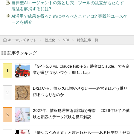
自律型AIエージェントの落とし穴、ツールの乱立がもたらす
混乱を解消するには?
AI活用で成果を得るためにやるべきこととは? 実践的ユースケ
ースを紹介
キーマンズネット
仮想化
VDI
特集記事一覧
記事ランキング
「GPT-5.6 vs. Claude Fable 5」勝者はClaude、でも企
業が選びづらいワケ：891st Lap
DXはやる、情シスは増やさない――経営者はどう乗り
切るつもりなのか
2027年、情報処理技術者試験が刷新 2026年終了の試
験と新設のデータ試験を徹底解説
「情シスやめます」と言われたら――ある日突然「ゼロ