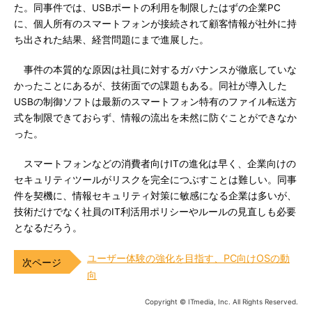
た。同事件では、USBポートの利用を制限したはずの企業PC
に、個人所有のスマートフォンが接続されて顧客情報が社外に持
ち出された結果、経営問題にまで進展した。
事件の本質的な原因は社員に対するガバナンスが徹底していな
かったことにあるが、技術面での課題もある。同社が導入した
USBの制御ソフトは最新のスマートフォン特有のファイル転送方
式を制限できておらず、情報の流出を未然に防ぐことができなか
った。
スマートフォンなどの消費者向けITの進化は早く、企業向けの
セキュリティツールがリスクを完全につぶすことは難しい。同事
件を契機に、情報セキュリティ対策に敏感になる企業は多いが、
技術だけでなく社員のIT利活用ポリシーやルールの見直しも必要
となるだろう。
ユーザー体験の強化を目指す、PC向けOSの動
向
Copyright © ITmedia, Inc. All Rights Reserved.