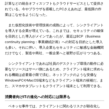
計算などの統合オフィスソフトもクラウドサービスとして提供さ
れている。今やブラウザを搭載したPCさえあれば、最低限の作
業はこなせるようになった。
また仮想化技術や管理技術の成熟によって、シンクライアント
を導入する企業が増えている。これまでは、セキュリティの確保
を目的とした導入がメインであったが、最近はBCP（Business
continuity planning：事業継続計画）への対応を目的とした導入
も多い。それに伴い、導入企業もセキュリティに敏感な金融機関
だけでなく、製造や商社、一般企業へと裾野が広がりつつある。
シンクライアントであれば社員のデスクトップ環境の動作に必
要なリソースはサーバ側にあるため、クライアント端末に求めら
れる機能は必要最小限で済む。ネットブックのような安価な
WindowsPCやMacOS端末などもクライアント端末の候補だ。ま
た、スマホやタブレットもクライアント端末として利用できる。
消費者向けITの進化への対応には限界も
ベネッセ事件では、クライアントに関わるリスクが顕在化し