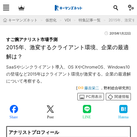
キーマンズネット
仮想化
VDI
特集記事一覧
2015年、激変
2015年1月22日
すご腕アナリスト市場予測
2015年、激変するクライアント環境、企業の最適
解は？
SaaSやシンクライアント導入、OS XやChromeOS、Windows10
の登場など2015年はクライアント環境が激変する。企業の最適解
について考察する。
[
藤吉栄二
，野村総合研究所]
PC用表示
関連情報
Share
Post
LINE
Hatena
アナリストプロフィール