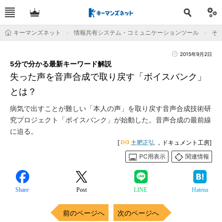
キーマンズネット
情報共有システム・コミュニケーションツール
そ
2015年9月2日
5分で分かる最新キーワード解説
失った声を音声合成で取り戻す「ボイスバンク」
とは？
病気で出すことが難しい「本人の声」を取り戻す音声合成技術研
究プロジェクト「ボイスバンク」が始動した。音声合成の最前線
に迫る。
[
土肥正弘
，ドキュメント工房]
PC用表示
関連情報
Share
Post
LINE
Hatena
前のページへ
次のページへ