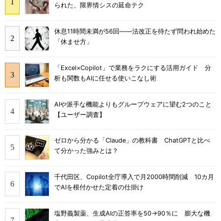
られた、限界情シスの延命テク
休息11時間未満が56回――法改正を待たず問われ始めた
「休ませ方」
「Excel×Copilot」で業務をラクにする活用ガイド 分
析も関数もAIに任せる使いこなし術
AIや派手な機能よりもグループウェアに望む2つのこと
【ユーザー調査】
ゼロから分かる「Claude」の教科書 ChatGPTと比べ
て分かった強みとは？
千代田区、Copilot全庁導入で月2000時間削減 10カ月
でAIを根付かせた定着の仕掛け
塩野義製薬、生成AIの正答率を50→90％に 膨大な機