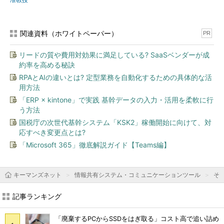
関連資料（ホワイトペーパー）
PR
リードの質や費用対効果に満足している? SaaSベンダーが成
約率を高める秘訣
RPAとAIの違いとは? 定型業務を自動化するための具体的な活
用方法
「ERP × kintone」で実践 基幹データの入力・活用を柔軟に行
う方法
国税庁の次世代基幹システム「KSK2」稼働開始に向けて、対
応すべき変更点とは?
「Microsoft 365」徹底解説ガイド【Teams編】
キーマンズネット
情報共有システム・コミュニケーションツール
そ
記事ランキング
「廃棄するPCからSSDをはぎ取る」コスト高で追い詰め