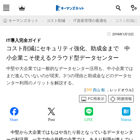
キーマンズネット
コスト削減
IT資産管理の最適化
コスト削減に
2016年1月12日
IT導入完全ガイド
コスト削減にセキュリティ強化、助成金まで 中
小企業こそ使えるクラウド型データセンター
中堅や大企業では一般的なデータセンター活用も、中小企業では
まだ進んでいないのが現実。3つの理由と助成金などのデータセ
ンター利用のメリットを解説する。
[
西山 毅
，レッドオウル]
PC用表示
関連情報
Share
Post
LINE
Hatena
中堅から大企業ではもはや当たり前となっているデータセンタ
ーの利活用。一方で中小規模の企業では、あまり利用が進んでい