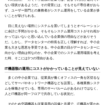
ない現状があるようだ。その背景には、そもそもIT専任者がおら
ず、ユーザー部門との兼務者がシステム運用をしている企業が多
いことが挙げられる。
目に見えない場所にシステムを置いてしまうとオペレーション
に余計に手間がかかる、そもそもシステム運用コストがそれ程か
かってはいないと思い込んでいる企業側の理由などがありそう
だ。しかし、データセンターの特長を正しく理解すれば、中小企
業も大きな恩恵を享受できる。中小企業の目がデータセンターに
向かない理由は何なのか。中小企業でのシステム運用場面を考え
た時、そこには3つの理由がある。
IT機器類の運用にコストがかかっていることが見えていない
多くの中小企業では、従業員が働くオフィスの一角を区切るな
どしてサーバやネットワーク機器などを設置し、各種業務システ
ムを稼働させている。専用のサーバルームがあるわけではなく、
人とIT機器が同一フロアで共存している状況だ。
そのため空調機器も従業員用の設備と共通で、IT機器が置かれ