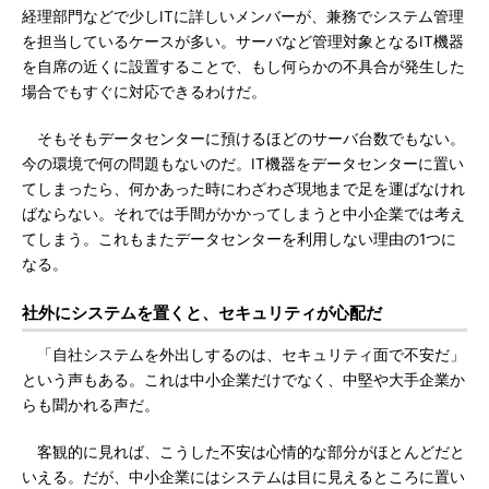
経理部門などで少しITに詳しいメンバーが、兼務でシステム管理
を担当しているケースが多い。サーバなど管理対象となるIT機器
を自席の近くに設置することで、もし何らかの不具合が発生した
場合でもすぐに対応できるわけだ。
そもそもデータセンターに預けるほどのサーバ台数でもない。
今の環境で何の問題もないのだ。IT機器をデータセンターに置い
てしまったら、何かあった時にわざわざ現地まで足を運ばなけれ
ばならない。それでは手間がかかってしまうと中小企業では考え
てしまう。これもまたデータセンターを利用しない理由の1つに
なる。
社外にシステムを置くと、セキュリティが心配だ
「自社システムを外出しするのは、セキュリティ面で不安だ」
という声もある。これは中小企業だけでなく、中堅や大手企業か
らも聞かれる声だ。
客観的に見れば、こうした不安は心情的な部分がほとんどだと
いえる。だが、中小企業にはシステムは目に見えるところに置い