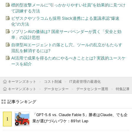
標的型攻撃メールに“引っかかりやすい社員”を効果的に見つけ
て訓練する方法
ビザスクやソラコムも採用 Slack連携による稟議承認“爆速
化”の方法
ソブリンAIの価値は? 国産サーバベンダーが貫く「安全と効
率」の設計思想
自律型AIエージェントの落とし穴、ツールの乱立がもたらす
混乱を解消するには?
AI活用で成果を得るためにやるべきこととは? 実践的ユースケ
ースを紹介
キーマンズネット
コスト削減
IT資産管理の最適化
キーマンズネット
データセンター
データセンター運用
特集記事
記事ランキング
「GPT-5.6 vs. Claude Fable 5」勝者はClaude、でも企
業が選びづらいワケ：891st Lap