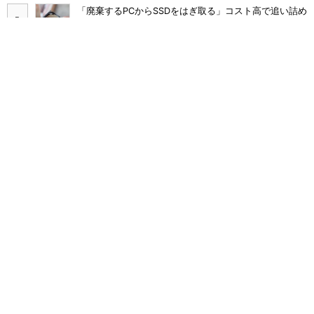
「廃棄するPCからSSDをはぎ取る」コスト高で追い詰め
られた、限界情シスの延命テク
Skypeは、ZoomやLINEに負けて消えたわけではなかっ
た
「情シスやめます」と言われたら――ある日突然「ゼロ
情シス」になった企業のその後
DXはやる、情シスは増やさない――経営者はどう乗り
切るつもりなのか
千代田区、Copilot全庁導入で月2000時間削減 10カ月
でAIを根付かせた定着の仕掛け
塩野義製薬、生成AIの正答率を50→90％に 膨大な機
密データをどう最適化した？