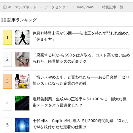
キーマンズネット
データセンター
IaaS/PaaS
特集記事一覧
記事ランキング
休息11時間未満が56回――法改正を待たず問われ始めた
「休ませ方」
「廃棄するPCからSSDをはぎ取る」コスト高で追い詰め
られた、限界情シスの延命テク
「情シスやめます」と言われたら――ある日突然「ゼロ
情シス」になった企業のその後
塩野義製薬、生成AIの正答率を50→90％に 膨大な機
密データをどう最適化した？
千代田区、Copilot全庁導入で月2000時間削減 10カ月
でAIを根付かせた定着の仕掛け