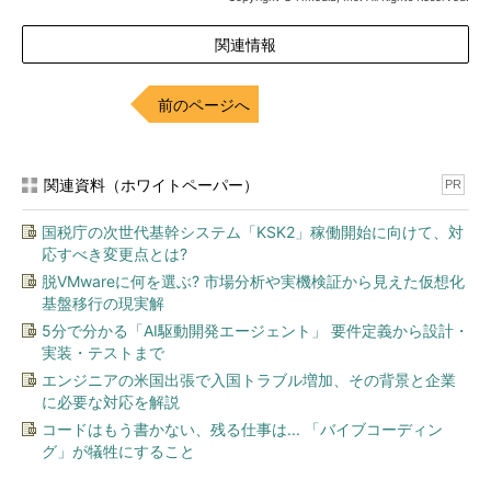
関連情報
前のページへ
関連資料（ホワイトペーパー）
PR
国税庁の次世代基幹システム「KSK2」稼働開始に向けて、対
応すべき変更点とは?
脱VMwareに何を選ぶ? 市場分析や実機検証から見えた仮想化
基盤移行の現実解
5分で分かる「AI駆動開発エージェント」 要件定義から設計・
実装・テストまで
エンジニアの米国出張で入国トラブル増加、その背景と企業
に必要な対応を解説
コードはもう書かない、残る仕事は... 「バイブコーディン
グ」が犠牲にすること